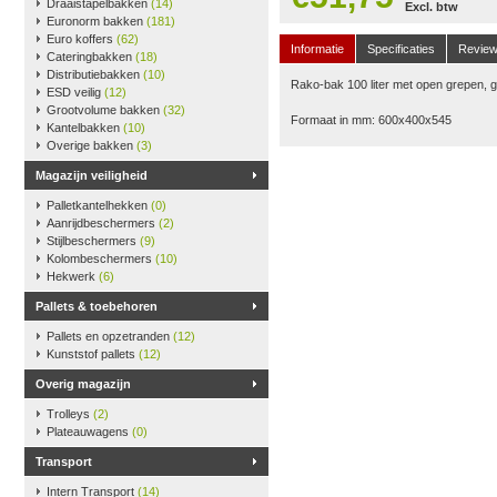
Draaistapelbakken
(14)
Excl. btw
Euronorm bakken
(181)
Euro koffers
(62)
Informatie
Specificaties
Revie
Cateringbakken
(18)
Distributiebakken
(10)
Rako-bak 100 liter met open grepen, g
ESD veilig
(12)
Grootvolume bakken
(32)
Formaat in mm: 600x400x545
Kantelbakken
(10)
Overige bakken
(3)
Magazijn veiligheid
Palletkantelhekken
(0)
Aanrijdbeschermers
(2)
Stijlbeschermers
(9)
Kolombeschermers
(10)
Hekwerk
(6)
Pallets & toebehoren
Pallets en opzetranden
(12)
Kunststof pallets
(12)
Overig magazijn
Trolleys
(2)
Plateauwagens
(0)
Transport
Intern Transport
(14)