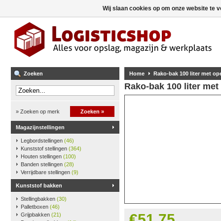
Wij slaan cookies op om onze website te v
Zoeken
Home
Rako-bak 100 liter met op
Rako-bak 100 liter met
» Zoeken op merk
Zoeken »
Magazijnstellingen
Legbordstellingen
(46)
Kunststof stellingen
(364)
Houten stellingen
(100)
Banden stellingen
(28)
Verrijdbare stellingen
(9)
Kunststof bakken
Stellingbakken
(30)
Palletboxen
(46)
€51,75
Grijpbakken
(21)