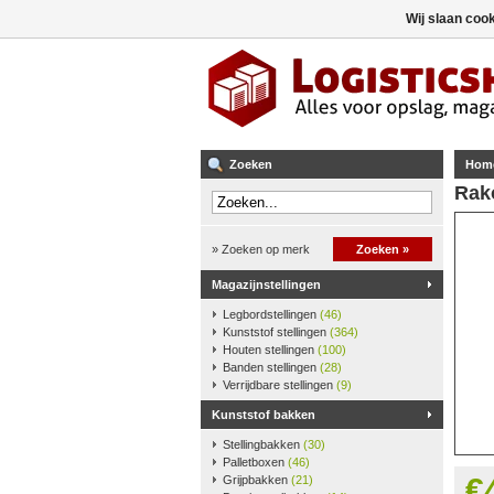
Wij slaan coo
Zoeken
Hom
Rako
» Zoeken op merk
Zoeken »
Magazijnstellingen
Legbordstellingen
(46)
Kunststof stellingen
(364)
Houten stellingen
(100)
Banden stellingen
(28)
Verrijdbare stellingen
(9)
Kunststof bakken
Stellingbakken
(30)
Palletboxen
(46)
€
Grijpbakken
(21)