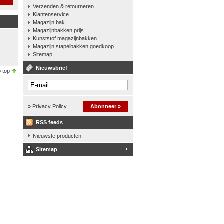
Verzenden & retourneren
Klantenservice
Magazijn bak
Magazijnbakken prijs
Kunststof magazijnbakken
Magazijn stapelbakken goedkoop
Sitemap
Nieuwsbrief
 top
» Privacy Policy
Abonneer »
RSS feeds
Nieuwste producten
Sitemap