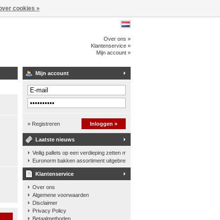
over cookies »
Over ons »
Klantenservice »
Mijn account »
Mijn account
» Registreren
Inloggen »
Laatste nieuws
Veilig pallets op een verdieping zetten met een palletkantelhek
Euronorm bakken assortiment uitgebreid
Klantenservice
Over ons
Algemene voorwaarden
Disclaimer
Privacy Policy
n
Betaalmethoden