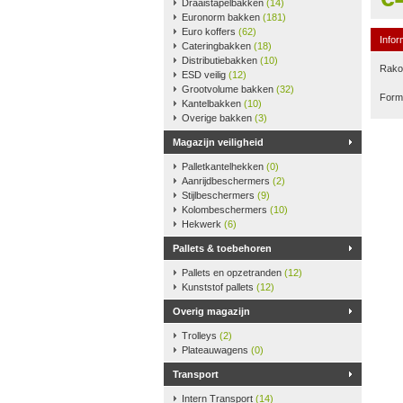
Draaistapelbakken
(14)
Euronorm bakken
(181)
Euro koffers
(62)
Infor
Cateringbakken
(18)
Distributiebakken
(10)
Rako-
ESD veilig
(12)
Grootvolume bakken
(32)
Form
Kantelbakken
(10)
Overige bakken
(3)
Magazijn veiligheid
Palletkantelhekken
(0)
Aanrijdbeschermers
(2)
Stijlbeschermers
(9)
Kolombeschermers
(10)
Hekwerk
(6)
Pallets & toebehoren
Pallets en opzetranden
(12)
Kunststof pallets
(12)
Overig magazijn
Trolleys
(2)
Plateauwagens
(0)
Transport
Intern Transport
(14)