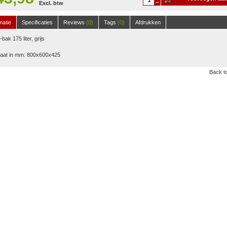
Excl. btw
winkelwagen
matie
Specificaties
Reviews
(0)
Tags
(0)
Afdrukken
bak 175 liter, grijs
aat in mm: 800x600x425
Back to