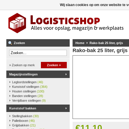
Wij slaan cookies op om onze website te v
Zoeken
Home
Rako-bak 25 liter, grijs
Rako-bak 25 liter, grijs
» Zoeken op merk
Zoeken »
Magazijnstellingen
Legbordstellingen
(46)
Kunststof stellingen
(364)
Houten stellingen
(100)
Banden stellingen
(28)
Verrijdbare stellingen
(9)
Kunststof bakken
Stellingbakken
(30)
Palletboxen
(46)
€11,10
Grijpbakken
(21)