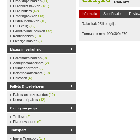
Draaistapelbakken
(14)
Excl. btw
Euronorm bakken
(181)
Euro koffers
(62)
Informatie
Specificaties
Revie
Cateringbakken
(18)
Distributiebakken
(10)
Rako-bak 25 liter, grijs
ESD veilig
(12)
Grootvolume bakken
(32)
Formaat in mm: 400x300x270
Kantelbakken
(10)
Overige bakken
(3)
Magazijn veiligheid
Palletkantelhekken
(0)
Aanrijdbeschermers
(2)
Stijlbeschermers
(9)
Kolombeschermers
(10)
Hekwerk
(6)
Pallets & toebehoren
Pallets en opzetranden
(12)
Kunststof pallets
(12)
Overig magazijn
Trolleys
(2)
Plateauwagens
(0)
Transport
Intern Transport
(14)