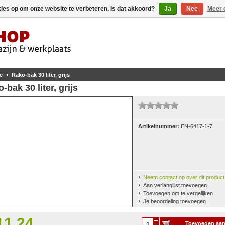
kies op om onze website te verbeteren. Is dat akkoord?
Ja
Nee
Meer 
e
Rako-bak 30 liter, grijs
-bak 30 liter, grijs
Artikelnummer:
EN-6417-1-7
Neem contact op over dit product
Aan verlanglijst toevoegen
Toevoegen om te vergelijken
Je beoordeling toevoegen
11,24
Toevoegen aa