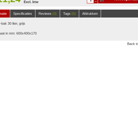
Excl. btw
winkelwagen
matie
Specificaties
Reviews
(0)
Tags
(0)
Afdrukken
bak 30 liter, grijs
aat in mm: 600x400x170
Back to