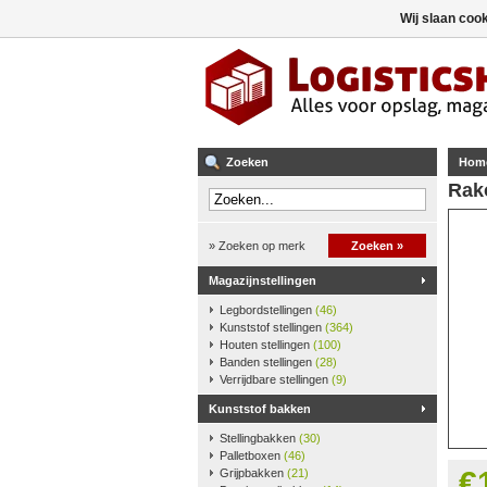
Wij slaan coo
Zoeken
Hom
Rako
» Zoeken op merk
Zoeken »
Magazijnstellingen
Legbordstellingen
(46)
Kunststof stellingen
(364)
Houten stellingen
(100)
Banden stellingen
(28)
Verrijdbare stellingen
(9)
Kunststof bakken
Stellingbakken
(30)
Palletboxen
(46)
€
Grijpbakken
(21)