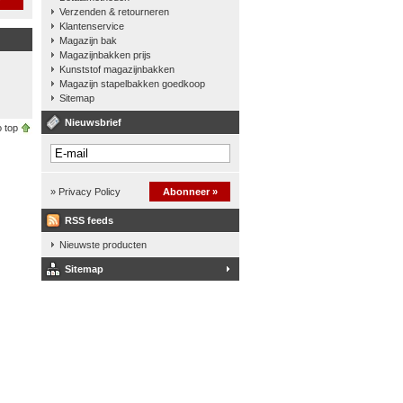
Verzenden & retourneren
Klantenservice
Magazijn bak
Magazijnbakken prijs
Kunststof magazijnbakken
Magazijn stapelbakken goedkoop
Sitemap
Nieuwsbrief
 top
» Privacy Policy
Abonneer »
RSS feeds
Nieuwste producten
Sitemap