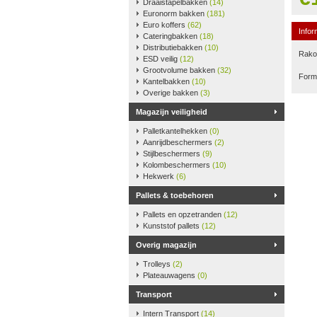
Draaistapelbakken
(14)
Euronorm bakken
(181)
Euro koffers
(62)
Infor
Cateringbakken
(18)
Distributiebakken
(10)
Rako-
ESD veilig
(12)
Grootvolume bakken
(32)
Form
Kantelbakken
(10)
Overige bakken
(3)
Magazijn veiligheid
Palletkantelhekken
(0)
Aanrijdbeschermers
(2)
Stijlbeschermers
(9)
Kolombeschermers
(10)
Hekwerk
(6)
Pallets & toebehoren
Pallets en opzetranden
(12)
Kunststof pallets
(12)
Overig magazijn
Trolleys
(2)
Plateauwagens
(0)
Transport
Intern Transport
(14)