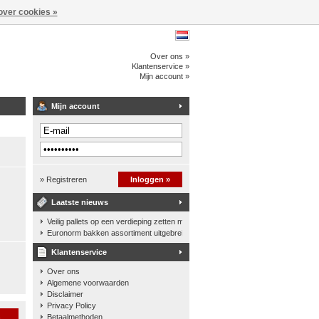
over cookies »
Over ons »
Klantenservice »
Mijn account »
Mijn account
» Registreren
Inloggen »
Laatste nieuws
Veilig pallets op een verdieping zetten met een palletkantelhek
Euronorm bakken assortiment uitgebreid
Klantenservice
Over ons
Algemene voorwaarden
Disclaimer
Privacy Policy
n
Betaalmethoden