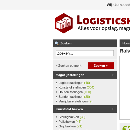
Wij slaan coo
Zoeken
Hom
Rako
» Zoeken op merk
Zoeken »
Magazijnstellingen
Legbordstellingen
(46)
Kunststof stellingen
(364)
Houten stellingen
(100)
Banden stellingen
(28)
Verrijdbare stellingen
(9)
Kunststof bakken
Stellingbakken
(30)
Palletboxen
(46)
€
Grijpbakken
(21)