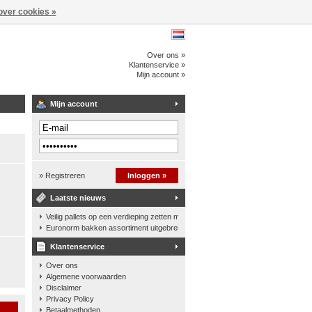
over cookies »
Over ons »
Klantenservice »
Mijn account »
Mijn account
» Registreren
Inloggen »
Laatste nieuws
Veilig pallets op een verdieping zetten met een palletkantelhek
Euronorm bakken assortiment uitgebreid
Klantenservice
Over ons
Algemene voorwaarden
Disclaimer
Privacy Policy
n
Betaalmethoden