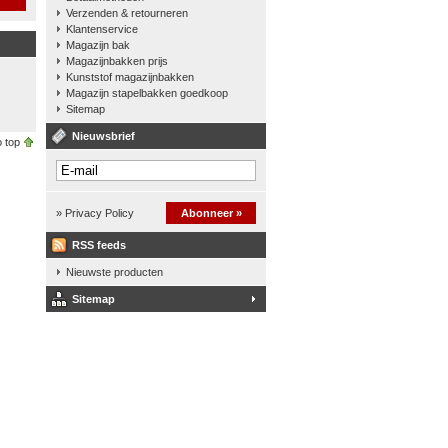
Verzenden & retourneren
Klantenservice
Magazijn bak
Magazijnbakken prijs
Kunststof magazijnbakken
Magazijn stapelbakken goedkoop
Sitemap
Nieuwsbrief
 top
» Privacy Policy
Abonneer »
RSS feeds
Nieuwste producten
Sitemap