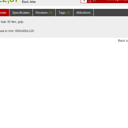
Excl. btw
winkelwagen
matie
Specificaties
Reviews
(0)
Tags
(0)
Afdrukken
bak 45 liter, grijs
aat in mm: 800x600x120
Back to