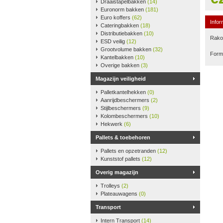
Draaistapelbakken
(14)
Euronorm bakken
(181)
Euro koffers
(62)
Infor
Cateringbakken
(18)
Distributiebakken
(10)
Rako-
ESD veilig
(12)
Grootvolume bakken
(32)
Form
Kantelbakken
(10)
Overige bakken
(3)
Magazijn veiligheid
Palletkantelhekken
(0)
Aanrijdbeschermers
(2)
Stijlbeschermers
(9)
Kolombeschermers
(10)
Hekwerk
(6)
Pallets & toebehoren
Pallets en opzetranden
(12)
Kunststof pallets
(12)
Overig magazijn
Trolleys
(2)
Plateauwagens
(0)
Transport
Intern Transport
(14)