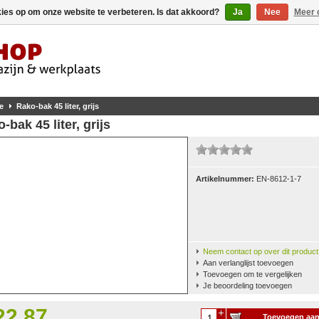
kies op om onze website te verbeteren. Is dat akkoord?
Ja
Nee
Meer 
e
Rako-bak 45 liter, grijs
-bak 45 liter, grijs
Artikelnummer:
EN-8612-1-7
Neem contact op over dit product
Aan verlanglijst toevoegen
Toevoegen om te vergelijken
Je beoordeling toevoegen
22,87
Toevoegen aa