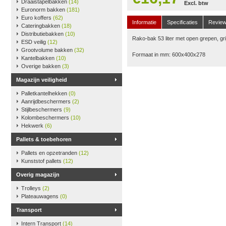
Draaistapelbakken
(14)
Excl. btw
Euronorm bakken
(181)
Euro koffers
(62)
Informatie
Specificaties
Revie
Cateringbakken
(18)
Distributiebakken
(10)
Rako-bak 53 liter met open grepen, gri
ESD veilig
(12)
Grootvolume bakken
(32)
Formaat in mm: 600x400x278
Kantelbakken
(10)
Overige bakken
(3)
Magazijn veiligheid
Palletkantelhekken
(0)
Aanrijdbeschermers
(2)
Stijlbeschermers
(9)
Kolombeschermers
(10)
Hekwerk
(6)
Pallets & toebehoren
Pallets en opzetranden
(12)
Kunststof pallets
(12)
Overig magazijn
Trolleys
(2)
Plateauwagens
(0)
Transport
Intern Transport
(14)