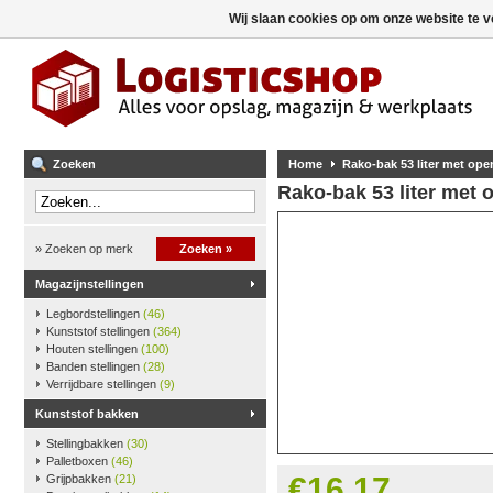
Wij slaan cookies op om onze website te v
Zoeken
Home
Rako-bak 53 liter met open
Rako-bak 53 liter met 
» Zoeken op merk
Zoeken »
Magazijnstellingen
Legbordstellingen
(46)
Kunststof stellingen
(364)
Houten stellingen
(100)
Banden stellingen
(28)
Verrijdbare stellingen
(9)
Kunststof bakken
Stellingbakken
(30)
Palletboxen
(46)
€16,17
Grijpbakken
(21)