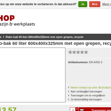
kies op om onze website te verbeteren. Is dat akkoord?
Ja
Nee
Meer 
e
Rako-bak 60 liter 600x400x325mm met open grepen, recycle
o-bak 60 liter 600x400x325mm met open grepen, rec
Artikelnummer:
EN-6432-2
Neem contact op over dit product
Aan verlanglijst toevoegen
Toevoegen om te vergelijken
Je beoordeling toevoegen
13,57
Toevoegen aa