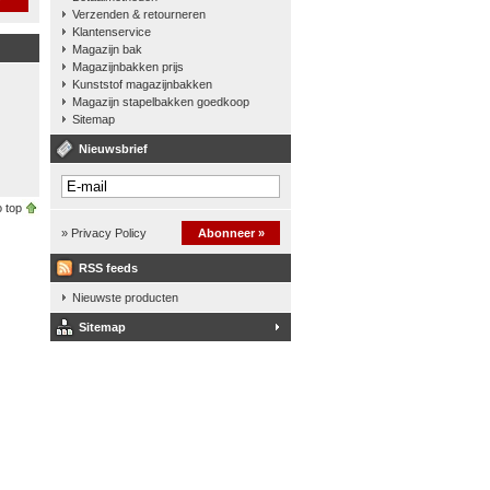
Verzenden & retourneren
Klantenservice
Magazijn bak
Magazijnbakken prijs
Kunststof magazijnbakken
Magazijn stapelbakken goedkoop
Sitemap
Nieuwsbrief
 top
» Privacy Policy
Abonneer »
RSS feeds
Nieuwste producten
Sitemap