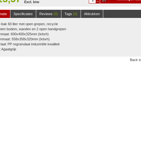
Excl. btw
winkelwagen
matie
Specificaties
Reviews
(0)
Tags
(0)
Afdrukken
bak 60 liter met open grepen, recycle
oten bodem, wanden en 2 open handgrepen
enmaat: 600x400x325mm (lxbxh)
enmaat: 558x358x320mm (lxbxh)
iaal: PP regranulaat industriële kwaliteit
: Agaatgrijs
Back to