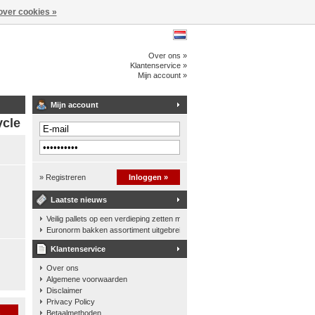
over cookies »
Over ons »
Klantenservice »
Mijn account »
Mijn account
ycle
» Registreren
Inloggen »
Laatste nieuws
Veilig pallets op een verdieping zetten met een palletkantelhek
Euronorm bakken assortiment uitgebreid
Klantenservice
Over ons
Algemene voorwaarden
Disclaimer
Privacy Policy
n
Betaalmethoden