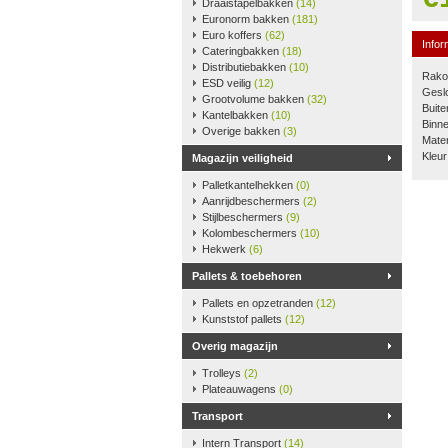
Draaistapelbakken
(14)
Euronorm bakken
(181)
Euro koffers
(62)
Infor
Cateringbakken
(18)
Distributiebakken
(10)
Rako-
ESD veilig
(12)
Gesl
Grootvolume bakken
(32)
Buit
Kantelbakken
(10)
Binn
Overige bakken
(3)
Mater
Kleur
Magazijn veiligheid
Palletkantelhekken
(0)
Aanrijdbeschermers
(2)
Stijlbeschermers
(9)
Kolombeschermers
(10)
Hekwerk
(6)
Pallets & toebehoren
Pallets en opzetranden
(12)
Kunststof pallets
(12)
Overig magazijn
Trolleys
(2)
Plateauwagens
(0)
Transport
Intern Transport
(14)