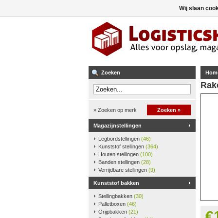
Wij slaan coo
Zoeken
Hom
Rak
» Zoeken op merk
Zoeken »
Magazijnstellingen
Legbordstellingen
(46)
Kunststof stellingen
(364)
Houten stellingen
(100)
Banden stellingen
(28)
Verrijdbare stellingen
(9)
Kunststof bakken
Stellingbakken
(30)
Palletboxen
(46)
€
Grijpbakken
(21)