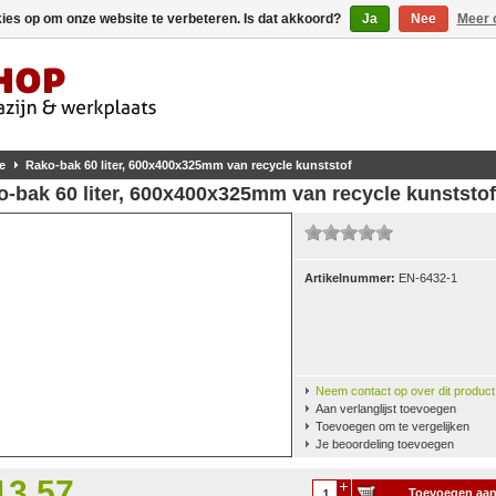
kies op om onze website te verbeteren. Is dat akkoord?
Ja
Nee
Meer 
e
Rako-bak 60 liter, 600x400x325mm van recycle kunststof
-bak 60 liter, 600x400x325mm van recycle kunststof
Artikelnummer:
EN-6432-1
Neem contact op over dit product
Aan verlanglijst toevoegen
Toevoegen om te vergelijken
Je beoordeling toevoegen
13,57
Toevoegen aa