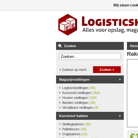
Wij slaan coo
Zoeken
Hom
Rako
» Zoeken op merk
Zoeken »
Magazijnstellingen
Legbordstellingen
(46)
Kunststof stellingen
(364)
Houten stellingen
(100)
Banden stellingen
(28)
Verrijdbare stellingen
(9)
Kunststof bakken
Stellingbakken
(30)
Palletboxen
(46)
€
Grijpbakken
(21)