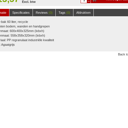
Excl. btw
winkelwagen
matie
Specificaties
Reviews
(0)
Tags
(0)
Afdrukken
bak 60 liter, recycle
oten bodem, wanden en handgrepen
enmaat: 600x400x325mm (lxbxh)
enmaat: 558x358x320mm (lxbxh)
iaal: PP regranulaat industriële kwaliteit
: Agaatgrijs
Back to