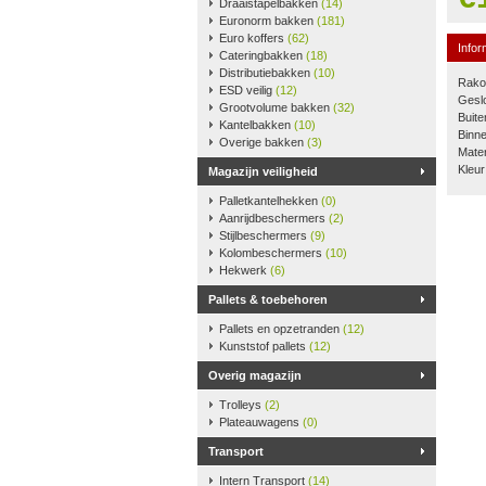
Draaistapelbakken
(14)
Euronorm bakken
(181)
Euro koffers
(62)
Infor
Cateringbakken
(18)
Distributiebakken
(10)
Rako-
ESD veilig
(12)
Gesl
Grootvolume bakken
(32)
Buit
Kantelbakken
(10)
Binn
Overige bakken
(3)
Mater
Kleur
Magazijn veiligheid
Palletkantelhekken
(0)
Aanrijdbeschermers
(2)
Stijlbeschermers
(9)
Kolombeschermers
(10)
Hekwerk
(6)
Pallets & toebehoren
Pallets en opzetranden
(12)
Kunststof pallets
(12)
Overig magazijn
Trolleys
(2)
Plateauwagens
(0)
Transport
Intern Transport
(14)