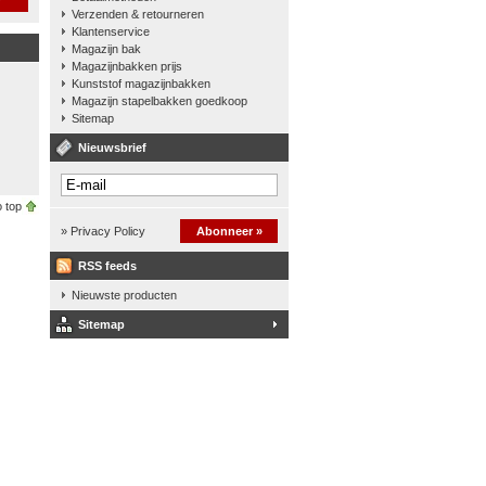
Verzenden & retourneren
Klantenservice
Magazijn bak
Magazijnbakken prijs
Kunststof magazijnbakken
Magazijn stapelbakken goedkoop
Sitemap
Nieuwsbrief
 top
» Privacy Policy
Abonneer »
RSS feeds
Nieuwste producten
Sitemap