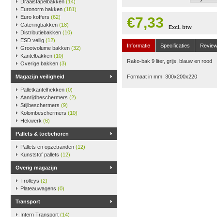
Draaistapelbakken
(14)
Euronorm bakken
(181)
Euro koffers
(62)
€7,33
Cateringbakken
(18)
Excl. btw
Distributiebakken
(10)
ESD veilig
(12)
Informatie
Specificaties
Revie
Grootvolume bakken
(32)
Kantelbakken
(10)
Rako-bak 9 liter, grijs, blauw en rood
Overige bakken
(3)
Magazijn veiligheid
Formaat in mm: 300x200x220
Palletkantelhekken
(0)
Aanrijdbeschermers
(2)
Stijlbeschermers
(9)
Kolombeschermers
(10)
Hekwerk
(6)
Pallets & toebehoren
Pallets en opzetranden
(12)
Kunststof pallets
(12)
Overig magazijn
Trolleys
(2)
Plateauwagens
(0)
Transport
Intern Transport
(14)