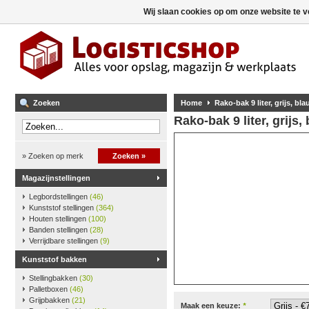
Wij slaan cookies op om onze website te v
Zoeken
Home
Rako-bak 9 liter, grijs, bl
Rako-bak 9 liter, grijs
» Zoeken op merk
Zoeken »
Magazijnstellingen
Legbordstellingen
(46)
Kunststof stellingen
(364)
Houten stellingen
(100)
Banden stellingen
(28)
Verrijdbare stellingen
(9)
Kunststof bakken
Stellingbakken
(30)
Palletboxen
(46)
Grijpbakken
(21)
Maak een keuze:
*