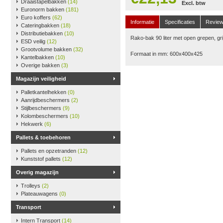
Draaistapelbakken
(14)
Excl. btw
Euronorm bakken
(181)
Euro koffers
(62)
Informatie
Specificaties
Revie
Cateringbakken
(18)
Distributiebakken
(10)
Rako-bak 90 liter met open grepen, gri
ESD veilig
(12)
Grootvolume bakken
(32)
Formaat in mm: 600x400x425
Kantelbakken
(10)
Overige bakken
(3)
Magazijn veiligheid
Palletkantelhekken
(0)
Aanrijdbeschermers
(2)
Stijlbeschermers
(9)
Kolombeschermers
(10)
Hekwerk
(6)
Pallets & toebehoren
Pallets en opzetranden
(12)
Kunststof pallets
(12)
Overig magazijn
Trolleys
(2)
Plateauwagens
(0)
Transport
Intern Transport
(14)