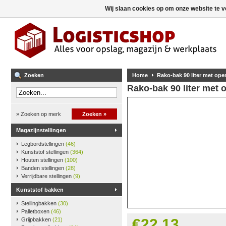
Wij slaan cookies op om onze website te v
Zoeken
Home
Rako-bak 90 liter met open
Rako-bak 90 liter met 
» Zoeken op merk
Zoeken »
Magazijnstellingen
Legbordstellingen
(46)
Kunststof stellingen
(364)
Houten stellingen
(100)
Banden stellingen
(28)
Verrijdbare stellingen
(9)
Kunststof bakken
Stellingbakken
(30)
Palletboxen
(46)
€22,13
Grijpbakken
(21)