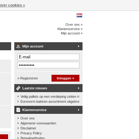
over cookies »
Over ons »
Klantenservice »
Mijn account »
Mijn account
» Registreren
Inloggen »
Laatste nieuws
Veilig pallets op een verdieping zetten met een palletkantelhek
Euronorm bakken assortiment uitgebreid
Klantenservice
Over ons
Algemene voorwaarden
Disclaimer
Privacy Policy
n
Betaalmethoden