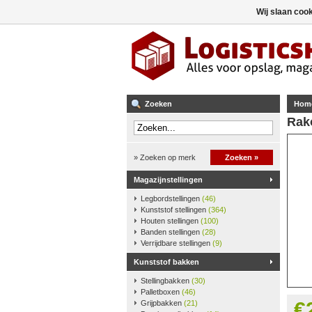
Wij slaan coo
Zoeken
Hom
Rako
» Zoeken op merk
Zoeken »
Magazijnstellingen
Legbordstellingen
(46)
Kunststof stellingen
(364)
Houten stellingen
(100)
Banden stellingen
(28)
Verrijdbare stellingen
(9)
Kunststof bakken
Stellingbakken
(30)
Palletboxen
(46)
€
Grijpbakken
(21)