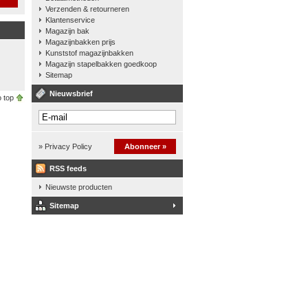
Verzenden & retourneren
Klantenservice
Magazijn bak
Magazijnbakken prijs
Kunststof magazijnbakken
Magazijn stapelbakken goedkoop
Sitemap
Nieuwsbrief
 top
» Privacy Policy
Abonneer »
RSS feeds
Nieuwste producten
Sitemap