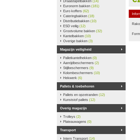
Draaistapelbakken
(14)
Euronorm bakken
(181)
Euro koffers
(62)
Infor
Cateringbakken
(18)
Distributiebakken
(10)
Rako-
ESD veilig
(12)
Grootvolume bakken
(32)
Form
Kantelbakken
(10)
Overige bakken
(3)
Magazijn veiligheid
Palletkantelhekken
(0)
Aanrijdbeschermers
(2)
Stijlbeschermers
(9)
Kolombeschermers
(10)
Hekwerk
(6)
Pallets & toebehoren
Pallets en opzetranden
(12)
Kunststof pallets
(12)
Overig magazijn
Trolleys
(2)
Plateauwagens
(0)
Transport
Intern Transport
(14)