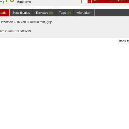
Excl. btw
winkelwagen
matie
Specificaties
Reviews
(0)
Tags
(0)
Afdrukken
inzetbak 1/16 van 600x400 mm, grijs
aat in mm: 139x89x99
Back to