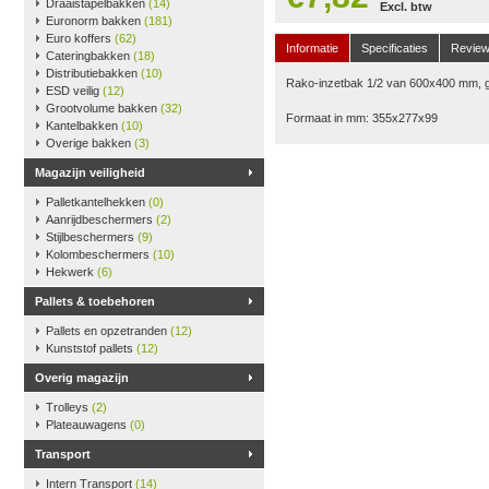
Draaistapelbakken
(14)
Excl. btw
Euronorm bakken
(181)
Euro koffers
(62)
Informatie
Specificaties
Revie
Cateringbakken
(18)
Distributiebakken
(10)
Rako-inzetbak 1/2 van 600x400 mm, g
ESD veilig
(12)
Grootvolume bakken
(32)
Formaat in mm: 355x277x99
Kantelbakken
(10)
Overige bakken
(3)
Magazijn veiligheid
Palletkantelhekken
(0)
Aanrijdbeschermers
(2)
Stijlbeschermers
(9)
Kolombeschermers
(10)
Hekwerk
(6)
Pallets & toebehoren
Pallets en opzetranden
(12)
Kunststof pallets
(12)
Overig magazijn
Trolleys
(2)
Plateauwagens
(0)
Transport
Intern Transport
(14)