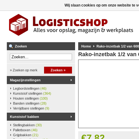
Wij slaan cookies op om onze website te v
Zoeken
Home
Rako-inzetbak 1/2 van 600
Rako-inzetbak 1/2 van
» Zoeken op merk
Zoeken »
Magazijnstellingen
Legbordstellingen
(46)
Kunststof stellingen
(364)
Houten stellingen
(100)
Banden stellingen
(28)
Verrijdbare stellingen
(9)
Kunststof bakken
Stellingbakken
(30)
Palletboxen
(46)
€7,82
Grijpbakken
(21)