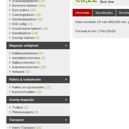
Draaistapelbakken
(14)
Excl. btw
Euronorm bakken
(181)
Euro koffers
(62)
Informatie
Specificaties
Revie
Cateringbakken
(18)
Distributiebakken
(10)
Rako-inzetbak 1/4 van 400x300 mm, g
ESD veilig
(12)
Grootvolume bakken
(32)
Formaat in mm: 174x128x50
Kantelbakken
(10)
Overige bakken
(3)
Magazijn veiligheid
Palletkantelhekken
(0)
Aanrijdbeschermers
(2)
Stijlbeschermers
(9)
Kolombeschermers
(10)
Hekwerk
(6)
Pallets & toebehoren
Pallets en opzetranden
(12)
Kunststof pallets
(12)
Overig magazijn
Trolleys
(2)
Plateauwagens
(0)
Transport
Intern Transport
(14)