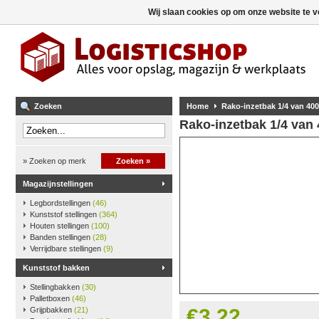
Wij slaan cookies op om onze website te v
Zoeken
Home
Rako-inzetbak 1/4 van 400
Rako-inzetbak 1/4 van
» Zoeken op merk
Zoeken »
Magazijnstellingen
Legbordstellingen
(46)
Kunststof stellingen
(364)
Houten stellingen
(100)
Banden stellingen
(28)
Verrijdbare stellingen
(9)
Kunststof bakken
Stellingbakken
(30)
Palletboxen
(46)
€3,22
Grijpbakken
(21)