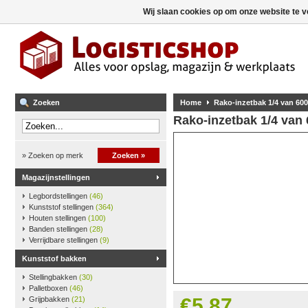
Wij slaan cookies op om onze website te v
Zoeken
Home
Rako-inzetbak 1/4 van 600
Rako-inzetbak 1/4 van
» Zoeken op merk
Zoeken »
Magazijnstellingen
Legbordstellingen
(46)
Kunststof stellingen
(364)
Houten stellingen
(100)
Banden stellingen
(28)
Verrijdbare stellingen
(9)
Kunststof bakken
Stellingbakken
(30)
Palletboxen
(46)
€5,87
Grijpbakken
(21)