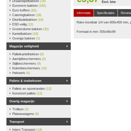
Draaistapelbakken
(14)
Excl. btw
Euronorm bakken
(181)
Euro koffers
(62)
Informatie
Specificaties
Revie
Cateringbakken
(18)
Distributiebakken
(10)
Rako-inzetbak 1/4 van 600x400 mm, g
ESD veilig
(12)
Grootvolume bakken
(32)
Formaat in mm: 555x86x99
Kantelbakken
(10)
Overige bakken
(3)
Magazijn veiligheid
Palletkantelhekken
(0)
Aanrijdbeschermers
(2)
Stijlbeschermers
(9)
Kolombeschermers
(10)
Hekwerk
(6)
Pallets & toebehoren
Pallets en opzetranden
(12)
Kunststof pallets
(12)
Overig magazijn
Trolleys
(2)
Plateauwagens
(0)
Transport
Intern Transport
(14)