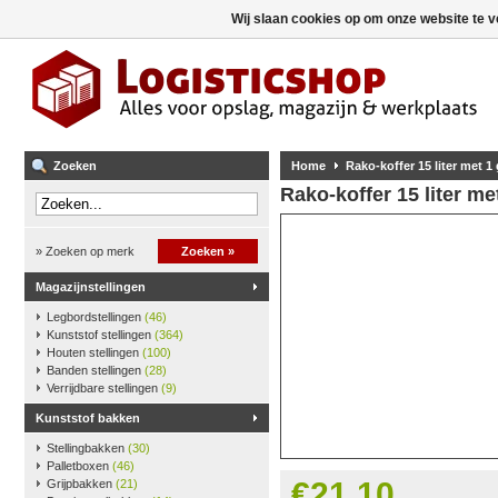
Wij slaan cookies op om onze website te v
Zoeken
Home
Rako-koffer 15 liter met 1
Rako-koffer 15 liter me
» Zoeken op merk
Zoeken »
Magazijnstellingen
Legbordstellingen
(46)
Kunststof stellingen
(364)
Houten stellingen
(100)
Banden stellingen
(28)
Verrijdbare stellingen
(9)
Kunststof bakken
Stellingbakken
(30)
Palletboxen
(46)
€21,10
Grijpbakken
(21)