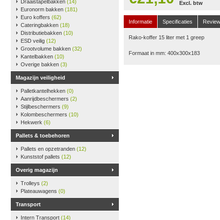
Draaistapelbakken
(14)
Excl. btw
Euronorm bakken
(181)
Euro koffers
(62)
Informatie
Specificaties
Revie
Cateringbakken
(18)
Distributiebakken
(10)
Rako-koffer 15 liter met 1 greep
ESD veilig
(12)
Grootvolume bakken
(32)
Formaat in mm: 400x300x183
Kantelbakken
(10)
Overige bakken
(3)
Magazijn veiligheid
Palletkantelhekken
(0)
Aanrijdbeschermers
(2)
Stijlbeschermers
(9)
Kolombeschermers
(10)
Hekwerk
(6)
Pallets & toebehoren
Pallets en opzetranden
(12)
Kunststof pallets
(12)
Overig magazijn
Trolleys
(2)
Plateauwagens
(0)
Transport
Intern Transport
(14)