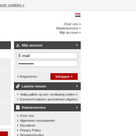
over cookies »
Over ons »
Klantenservice »
Mijn account »
Mijn account
» Registreren
Inloggen »
Laatste nieuws
Veilig pallets op een verdieping zetten met een palletkantelhek
Euronorm bakken assortiment uitgebreid
Klantenservice
Over ons
Algemene voorwaarden
Disclaimer
Privacy Policy
n
Betaalmethoden