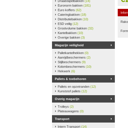
Draaistapelbakken
(14)
Euronorm bakken
(181)
Euro koffers
(62)
Infor
Cateringbakken
(18)
Distributiebakken
(10)
Rako-
ESD veilig
(12)
Grootvolume bakken
(32)
Form
Kantelbakken
(10)
Overige bakken
(3)
Magazijn veiligheid
Palletkantelhekken
(0)
Aanrijdbeschermers
(2)
Stijlbeschermers
(9)
Kolombeschermers
(10)
Hekwerk
(6)
Pallets & toebehoren
Pallets en opzetranden
(12)
Kunststof pallets
(12)
Overig magazijn
Trolleys
(2)
Plateauwagens
(0)
Transport
Intern Transport
(14)