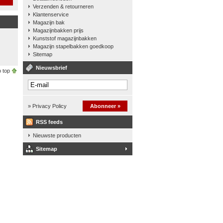
Verzenden & retourneren
Klantenservice
Magazijn bak
Magazijnbakken prijs
Kunststof magazijnbakken
Magazijn stapelbakken goedkoop
Sitemap
Nieuwsbrief
 top
» Privacy Policy
Abonneer »
RSS feeds
Nieuwste producten
Sitemap