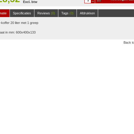
Excl. btw
winkelwagen
matie
Specificaties
Reviews
(0)
Tags
(0)
Afdrukken
koffer 20 liter met 1 greep
aat in mm: 600x400x133
Back to