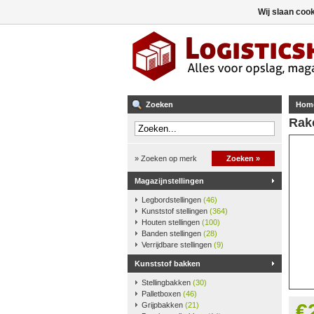
Wij slaan coo
Zoeken
Hom
Rako
» Zoeken op merk
Zoeken »
Magazijnstellingen
Legbordstellingen
(46)
Kunststof stellingen
(364)
Houten stellingen
(100)
Banden stellingen
(28)
Verrijdbare stellingen
(9)
Kunststof bakken
Stellingbakken
(30)
Palletboxen
(46)
€
Grijpbakken
(21)