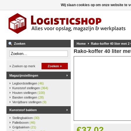
Wij slaan cookies op om onze website te v
Zoeken
Home
Rako-koffer 40 liter met 2
Rako-koffer 40 liter me
» Zoeken op merk
Zoeken »
Magazijnstellingen
Legbordstellingen
(46)
Kunststof stellingen
(364)
Houten stellingen
(100)
Banden stellingen
(28)
Verrijdbare stellingen
(9)
Kunststof bakken
Stellingbakken
(30)
Palletboxen
(46)
€37,02
Grijpbakken
(21)