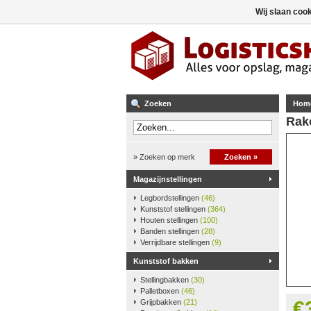
Wij slaan coo
Zoeken
Hom
Rako
» Zoeken op merk
Zoeken »
Magazijnstellingen
Legbordstellingen
(46)
Kunststof stellingen
(364)
Houten stellingen
(100)
Banden stellingen
(28)
Verrijdbare stellingen
(9)
Kunststof bakken
Stellingbakken
(30)
Palletboxen
(46)
€
Grijpbakken
(21)