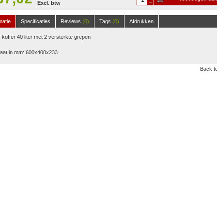
Excl. btw
winkelwagen
matie
Specificaties
Reviews
(0)
Tags
(0)
Afdrukken
koffer 40 liter met 2 versterkte grepen
aat in mm: 600x400x233
Back to