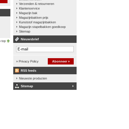
Verzenden & retourneren
Klantenservice
Magazijn bak
Magazijnbakken prijs
Kunststof magazijnbakken
Magazijn stapelbakken goedkoop
Sitemap
Nieuwsbrief
 top
» Privacy Policy
Abonneer »
RSS feeds
Nieuwste producten
Sitemap