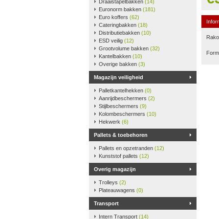
Draaistapelbakken
(14)
Euronorm bakken
(181)
Euro koffers
(62)
Infor
Cateringbakken
(18)
Distributiebakken
(10)
Rako-
ESD veilig
(12)
Grootvolume bakken
(32)
Form
Kantelbakken
(10)
Overige bakken
(3)
Magazijn veiligheid
Palletkantelhekken
(0)
Aanrijdbeschermers
(2)
Stijlbeschermers
(9)
Kolombeschermers
(10)
Hekwerk
(6)
Pallets & toebehoren
Pallets en opzetranden
(12)
Kunststof pallets
(12)
Overig magazijn
Trolleys
(2)
Plateauwagens
(0)
Transport
Intern Transport
(14)