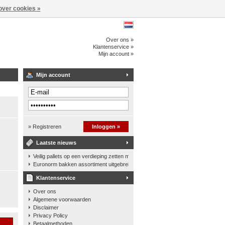
over cookies »
Over ons »
Klantenservice »
Mijn account »
Mijn account
» Registreren
Inloggen »
Laatste nieuws
Veilig pallets op een verdieping zetten met een palletkantelhek
Euronorm bakken assortiment uitgebreid
Klantenservice
Over ons
Algemene voorwaarden
Disclaimer
Privacy Policy
n
Betaalmethoden