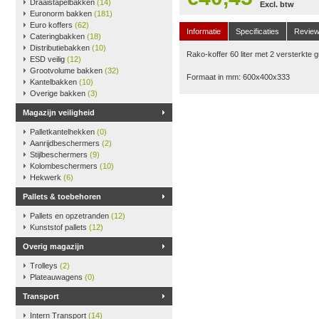
Draaistapelbakken
(14)
Excl. btw
Euronorm bakken
(181)
Euro koffers
(62)
Informatie
Specificaties
Revie
Cateringbakken
(18)
Distributiebakken
(10)
Rako-koffer 60 liter met 2 versterkte 
ESD veilig
(12)
Grootvolume bakken
(32)
Formaat in mm: 600x400x333
Kantelbakken
(10)
Overige bakken
(3)
Magazijn veiligheid
Palletkantelhekken
(0)
Aanrijdbeschermers
(2)
Stijlbeschermers
(9)
Kolombeschermers
(10)
Hekwerk
(6)
Pallets & toebehoren
Pallets en opzetranden
(12)
Kunststof pallets
(12)
Overig magazijn
Trolleys
(2)
Plateauwagens
(0)
Transport
Intern Transport
(14)