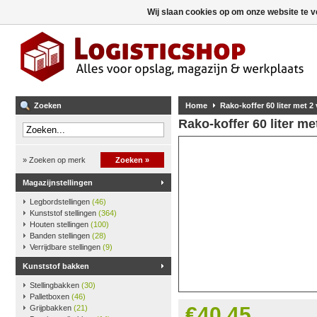
Wij slaan cookies op om onze website te v
Zoeken
Home
Rako-koffer 60 liter met 2
Rako-koffer 60 liter me
» Zoeken op merk
Zoeken »
Magazijnstellingen
Legbordstellingen
(46)
Kunststof stellingen
(364)
Houten stellingen
(100)
Banden stellingen
(28)
Verrijdbare stellingen
(9)
Kunststof bakken
Stellingbakken
(30)
Palletboxen
(46)
€40,45
Grijpbakken
(21)