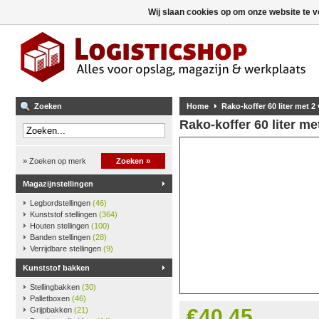
Wij slaan cookies op om onze website te v
Zoeken
Home
Rako-koffer 60 liter met 2
Rako-koffer 60 liter me
» Zoeken op merk
Zoeken »
Magazijnstellingen
Legbordstellingen
(46)
Kunststof stellingen
(364)
Houten stellingen
(100)
Banden stellingen
(28)
Verrijdbare stellingen
(9)
Kunststof bakken
Stellingbakken
(30)
Palletboxen
(46)
€40,45
Grijpbakken
(21)