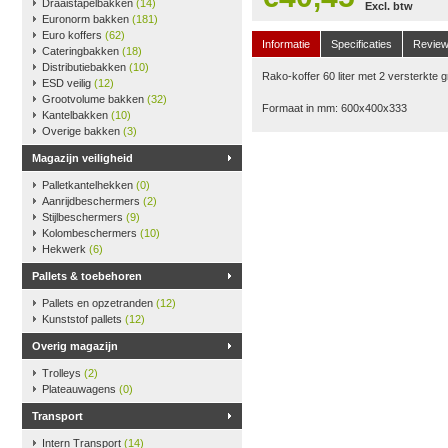
Draaistapelbakken
(14)
Excl. btw
Euronorm bakken
(181)
Euro koffers
(62)
Informatie
Specificaties
Revie
Cateringbakken
(18)
Distributiebakken
(10)
Rako-koffer 60 liter met 2 versterkte 
ESD veilig
(12)
Grootvolume bakken
(32)
Formaat in mm: 600x400x333
Kantelbakken
(10)
Overige bakken
(3)
Magazijn veiligheid
Palletkantelhekken
(0)
Aanrijdbeschermers
(2)
Stijlbeschermers
(9)
Kolombeschermers
(10)
Hekwerk
(6)
Pallets & toebehoren
Pallets en opzetranden
(12)
Kunststof pallets
(12)
Overig magazijn
Trolleys
(2)
Plateauwagens
(0)
Transport
Intern Transport
(14)