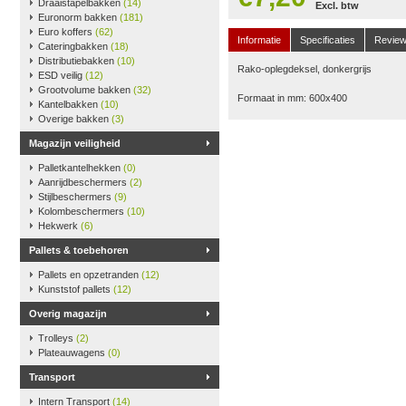
Draaistapelbakken
(14)
Excl. btw
Euronorm bakken
(181)
Euro koffers
(62)
Informatie
Specificaties
Revie
Cateringbakken
(18)
Distributiebakken
(10)
Rako-oplegdeksel, donkergrijs
ESD veilig
(12)
Grootvolume bakken
(32)
Formaat in mm: 600x400
Kantelbakken
(10)
Overige bakken
(3)
Magazijn veiligheid
Palletkantelhekken
(0)
Aanrijdbeschermers
(2)
Stijlbeschermers
(9)
Kolombeschermers
(10)
Hekwerk
(6)
Pallets & toebehoren
Pallets en opzetranden
(12)
Kunststof pallets
(12)
Overig magazijn
Trolleys
(2)
Plateauwagens
(0)
Transport
Intern Transport
(14)