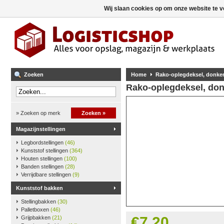
Wij slaan cookies op om onze website te v
Zoeken
Home
Rako-oplegdeksel, donker
Rako-oplegdeksel, don
» Zoeken op merk
Zoeken »
Magazijnstellingen
Legbordstellingen
(46)
Kunststof stellingen
(364)
Houten stellingen
(100)
Banden stellingen
(28)
Verrijdbare stellingen
(9)
Kunststof bakken
Stellingbakken
(30)
Palletboxen
(46)
€7,20
Grijpbakken
(21)