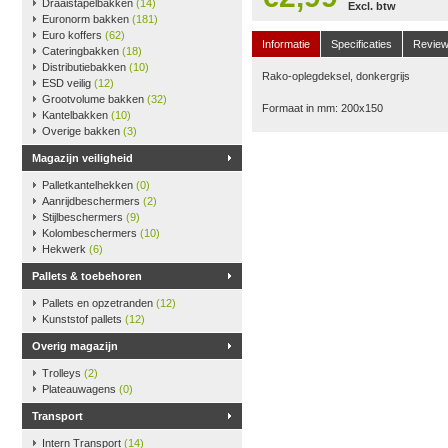
Draaistapelbakken
(14)
Excl. btw
Euronorm bakken
(181)
Euro koffers
(62)
Informatie
Specificaties
Revie
Cateringbakken
(18)
Distributiebakken
(10)
Rako-oplegdeksel, donkergrijs
ESD veilig
(12)
Grootvolume bakken
(32)
Formaat in mm: 200x150
Kantelbakken
(10)
Overige bakken
(3)
Magazijn veiligheid
Palletkantelhekken
(0)
Aanrijdbeschermers
(2)
Stijlbeschermers
(9)
Kolombeschermers
(10)
Hekwerk
(6)
Pallets & toebehoren
Pallets en opzetranden
(12)
Kunststof pallets
(12)
Overig magazijn
Trolleys
(2)
Plateauwagens
(0)
Transport
Intern Transport
(14)