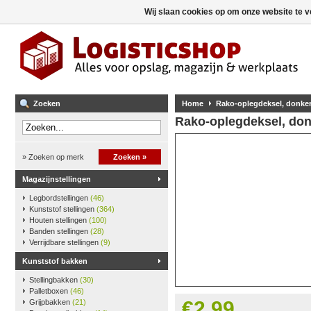
Wij slaan cookies op om onze website te v
Zoeken
Home
Rako-oplegdeksel, donker
Rako-oplegdeksel, don
» Zoeken op merk
Zoeken »
Magazijnstellingen
Legbordstellingen
(46)
Kunststof stellingen
(364)
Houten stellingen
(100)
Banden stellingen
(28)
Verrijdbare stellingen
(9)
Kunststof bakken
Stellingbakken
(30)
Palletboxen
(46)
€2,99
Grijpbakken
(21)