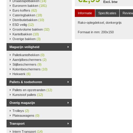
Draaistapelbakken
(14)
Excl. btw
Euronorm bakken
(181)
Euro koffers
(62)
Informatie
Specificaties
Revie
Cateringbakken
(18)
Distributiebakken
(10)
Rako-oplegdeksel, donkergrijs
ESD veilig
(12)
Grootvolume bakken
(32)
Formaat in mm: 200x150
Kantelbakken
(10)
Overige bakken
(3)
Magazijn veiligheid
Palletkantelhekken
(0)
Aanrijdbeschermers
(2)
Stijlbeschermers
(9)
Kolombeschermers
(10)
Hekwerk
(6)
Pallets & toebehoren
Pallets en opzetranden
(12)
Kunststof pallets
(12)
Overig magazijn
Trolleys
(2)
Plateauwagens
(0)
Transport
Intern Transport
(14)