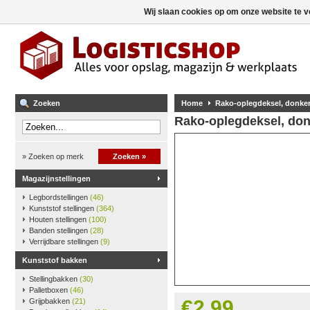
Wij slaan cookies op om onze website te v
Zoeken
Home
Rako-oplegdeksel, donker
Rako-oplegdeksel, don
» Zoeken op merk
Zoeken »
Magazijnstellingen
Legbordstellingen
(46)
Kunststof stellingen
(364)
Houten stellingen
(100)
Banden stellingen
(28)
Verrijdbare stellingen
(9)
Kunststof bakken
Stellingbakken
(30)
Palletboxen
(46)
€2,99
Grijpbakken
(21)