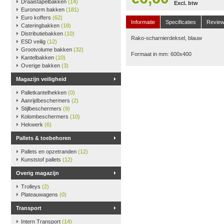
Draaistapelbakken
(14)
Excl. btw
Euronorm bakken
(181)
Euro koffers
(62)
Informatie
Specificaties
Revie
Cateringbakken
(18)
Distributiebakken
(10)
Rako-scharnierdeksel, blauw
ESD veilig
(12)
Grootvolume bakken
(32)
Formaat in mm: 600x400
Kantelbakken
(10)
Overige bakken
(3)
Magazijn veiligheid
Palletkantelhekken
(0)
Aanrijdbeschermers
(2)
Stijlbeschermers
(9)
Kolombeschermers
(10)
Hekwerk
(6)
Pallets & toebehoren
Pallets en opzetranden
(12)
Kunststof pallets
(12)
Overig magazijn
Trolleys
(2)
Plateauwagens
(0)
Transport
Intern Transport
(14)