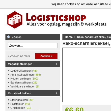
Wij slaan cookies op om onze website te v
Zoeken
Home
Rako-scharnierdeksel, bl
Rako-scharnierdeksel,
» Zoeken op merk
Zoeken »
Magazijnstellingen
Legbordstellingen
(46)
Kunststof stellingen
(364)
Houten stellingen
(100)
Banden stellingen
(28)
Verrijdbare stellingen
(9)
Kunststof bakken
Stellingbakken
(30)
Palletboxen
(46)
€6,60
Grijpbakken
(21)