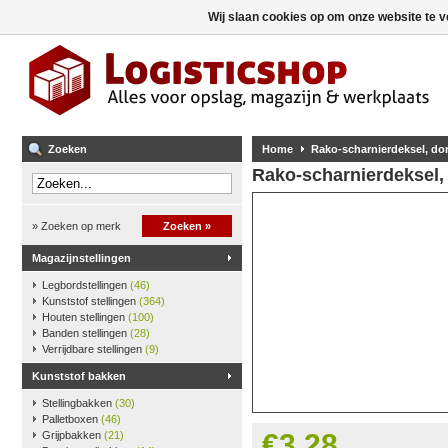
Wij slaan cookies op om onze website te v
Zoeken
Home
Rako-scharnierdeksel, don
Rako-scharnierdeksel,
» Zoeken op merk
Zoeken »
Magazijnstellingen
Legbordstellingen
(46)
Kunststof stellingen
(364)
Houten stellingen
(100)
Banden stellingen
(28)
Verrijdbare stellingen
(9)
Kunststof bakken
Stellingbakken
(30)
Palletboxen
(46)
€3,28
Grijpbakken
(21)