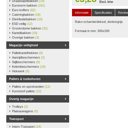
Draaistapelbakken
(14)
Excl. btw
Euronorm bakken
(181)
Euro koffers
(62)
Informatie
Specificaties
Revie
Cateringbakken
(18)
Distributiebakken
(10)
Rako-scharnierdeksel, donkergrijs
ESD veilig
(12)
Grootvolume bakken
(32)
Formaat in mm: 300x200
Kantelbakken
(10)
Overige bakken
(3)
Magazijn veiligheid
Palletkantelhekken
(0)
Aanrijdbeschermers
(2)
Stijlbeschermers
(9)
Kolombeschermers
(10)
Hekwerk
(6)
Pallets & toebehoren
Pallets en opzetranden
(12)
Kunststof pallets
(12)
Overig magazijn
Trolleys
(2)
Plateauwagens
(0)
Transport
Intern Transport
(14)