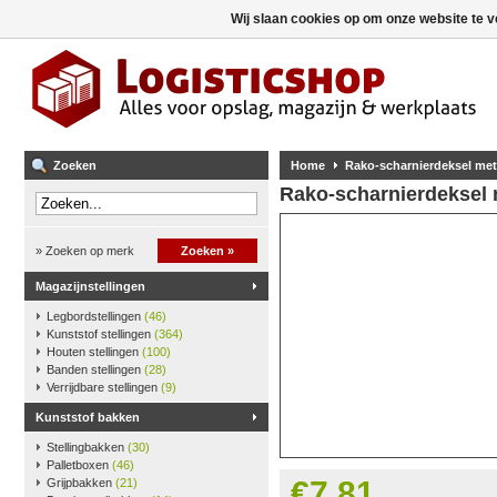
Wij slaan cookies op om onze website te v
Zoeken
Home
Rako-scharnierdeksel met
Rako-scharnierdeksel 
» Zoeken op merk
Zoeken »
Magazijnstellingen
Legbordstellingen
(46)
Kunststof stellingen
(364)
Houten stellingen
(100)
Banden stellingen
(28)
Verrijdbare stellingen
(9)
Kunststof bakken
Stellingbakken
(30)
Palletboxen
(46)
€7,81
Grijpbakken
(21)