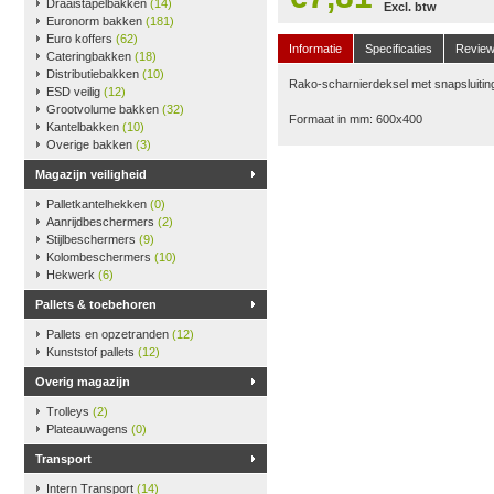
Draaistapelbakken
(14)
Excl. btw
Euronorm bakken
(181)
Euro koffers
(62)
Informatie
Specificaties
Revie
Cateringbakken
(18)
Distributiebakken
(10)
Rako-scharnierdeksel met snapsluiting
ESD veilig
(12)
Grootvolume bakken
(32)
Formaat in mm: 600x400
Kantelbakken
(10)
Overige bakken
(3)
Magazijn veiligheid
Palletkantelhekken
(0)
Aanrijdbeschermers
(2)
Stijlbeschermers
(9)
Kolombeschermers
(10)
Hekwerk
(6)
Pallets & toebehoren
Pallets en opzetranden
(12)
Kunststof pallets
(12)
Overig magazijn
Trolleys
(2)
Plateauwagens
(0)
Transport
Intern Transport
(14)