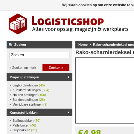
Wij slaan cookies op om onze website te v
Zoeken
Home
Rako-scharnierdeksel met
Rako-scharnierdeksel 
» Zoeken op merk
Zoeken »
Magazijnstellingen
Legbordstellingen
(46)
Kunststof stellingen
(364)
Houten stellingen
(100)
Banden stellingen
(28)
Verrijdbare stellingen
(9)
Kunststof bakken
Stellingbakken
(30)
Palletboxen
(46)
€4,98
Grijpbakken
(21)