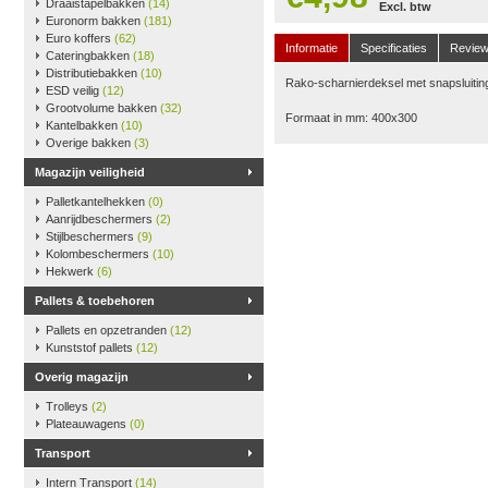
Draaistapelbakken
(14)
Excl. btw
Euronorm bakken
(181)
Euro koffers
(62)
Informatie
Specificaties
Revie
Cateringbakken
(18)
Distributiebakken
(10)
Rako-scharnierdeksel met snapsluiting
ESD veilig
(12)
Grootvolume bakken
(32)
Formaat in mm: 400x300
Kantelbakken
(10)
Overige bakken
(3)
Magazijn veiligheid
Palletkantelhekken
(0)
Aanrijdbeschermers
(2)
Stijlbeschermers
(9)
Kolombeschermers
(10)
Hekwerk
(6)
Pallets & toebehoren
Pallets en opzetranden
(12)
Kunststof pallets
(12)
Overig magazijn
Trolleys
(2)
Plateauwagens
(0)
Transport
Intern Transport
(14)