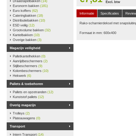
Draaistapelbakken
(14)
Excl. btw
Euronorm bakken
(181)
Euro koffers
(62)
Informatie
Specificaties
Revie
Cateringbakken
(18)
Distributiebakken
(10)
Rako-scharnierdeksel met snapsluiting
ESD veilig
(12)
Grootvolume bakken
(32)
Formaat in mm: 600x400
Kantelbakken
(10)
Overige bakken
(3)
Magazijn veiligheid
Palletkantelhekken
(0)
Aanrijdbeschermers
(2)
Stijlbeschermers
(9)
Kolombeschermers
(10)
Hekwerk
(6)
Pallets & toebehoren
Pallets en opzetranden
(12)
Kunststof pallets
(12)
Overig magazijn
Trolleys
(2)
Plateauwagens
(0)
Transport
Intern Transport
(14)