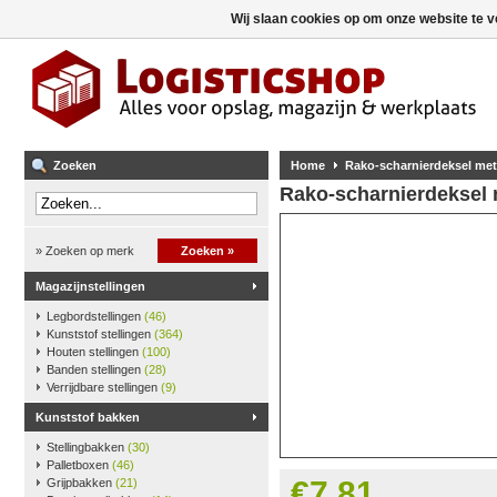
Wij slaan cookies op om onze website te v
Zoeken
Home
Rako-scharnierdeksel met
Rako-scharnierdeksel 
» Zoeken op merk
Zoeken »
Magazijnstellingen
Legbordstellingen
(46)
Kunststof stellingen
(364)
Houten stellingen
(100)
Banden stellingen
(28)
Verrijdbare stellingen
(9)
Kunststof bakken
Stellingbakken
(30)
Palletboxen
(46)
€7,81
Grijpbakken
(21)