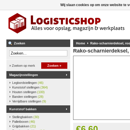
Wij slaan cookies op om onze website te v
Zoeken
Home
Rako-scharnierdeksel, ro
Rako-scharnierdeksel,
» Zoeken op merk
Zoeken »
Magazijnstellingen
Legbordstellingen
(46)
Kunststof stellingen
(364)
Houten stellingen
(100)
Banden stellingen
(28)
Verrijdbare stellingen
(9)
Kunststof bakken
Stellingbakken
(30)
Palletboxen
(46)
€6,60
Grijpbakken
(21)