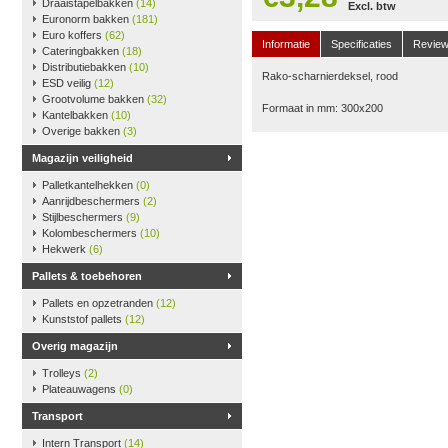
Draaistapelbakken
(14)
Excl. btw
Euronorm bakken
(181)
Euro koffers
(62)
Informatie
Specificaties
Revie
Cateringbakken
(18)
Distributiebakken
(10)
Rako-scharnierdeksel, rood
ESD veilig
(12)
Grootvolume bakken
(32)
Formaat in mm: 300x200
Kantelbakken
(10)
Overige bakken
(3)
Magazijn veiligheid
Palletkantelhekken
(0)
Aanrijdbeschermers
(2)
Stijlbeschermers
(9)
Kolombeschermers
(10)
Hekwerk
(6)
Pallets & toebehoren
Pallets en opzetranden
(12)
Kunststof pallets
(12)
Overig magazijn
Trolleys
(2)
Plateauwagens
(0)
Transport
Intern Transport
(14)