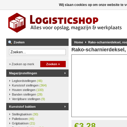
Wij slaan cookies op om onze website te v
Zoeken
Home
Rako-scharnierdeksel, ro
Rako-scharnierdeksel,
» Zoeken op merk
Zoeken »
Magazijnstellingen
Legbordstellingen
(46)
Kunststof stellingen
(364)
Houten stellingen
(100)
Banden stellingen
(28)
Verrijdbare stellingen
(9)
Kunststof bakken
Stellingbakken
(30)
Palletboxen
(46)
€3,28
Grijpbakken
(21)