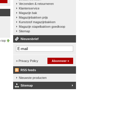
Verzenden & retourneren
Klantenservice
Magazijn bak
Magazijnbakken prijs
Kunststof magazijnbakken
Magazijn stapelbakken goedkoop
Sitemap
Nieuwsbrief
 top
» Privacy Policy
Abonneer »
RSS feeds
Nieuwste producten
Sitemap