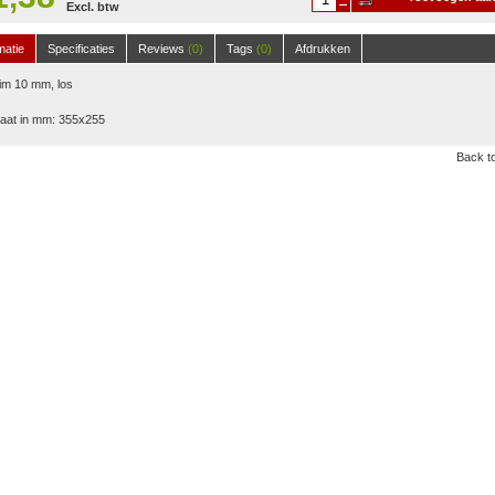
Excl. btw
winkelwagen
matie
Specificaties
Reviews
(0)
Tags
(0)
Afdrukken
im 10 mm, los
aat in mm: 355x255
Back to