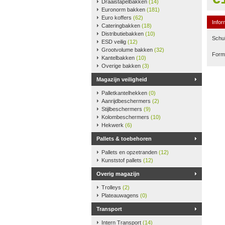
Draaistapelbakken
(14)
Euronorm bakken
(181)
Euro koffers
(62)
Infor
Cateringbakken
(18)
Distributiebakken
(10)
Schu
ESD veilig
(12)
Grootvolume bakken
(32)
Form
Kantelbakken
(10)
Overige bakken
(3)
Magazijn veiligheid
Palletkantelhekken
(0)
Aanrijdbeschermers
(2)
Stijlbeschermers
(9)
Kolombeschermers
(10)
Hekwerk
(6)
Pallets & toebehoren
Pallets en opzetranden
(12)
Kunststof pallets
(12)
Overig magazijn
Trolleys
(2)
Plateauwagens
(0)
Transport
Intern Transport
(14)