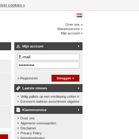
over cookies »
Over ons »
Klantenservice »
Mijn account »
Mijn account
» Registreren
Inloggen »
Laatste nieuws
Veilig pallets op een verdieping zetten met een palletkantelhek
Euronorm bakken assortiment uitgebreid
Klantenservice
Over ons
Algemene voorwaarden
Disclaimer
Privacy Policy
n
Betaalmethoden