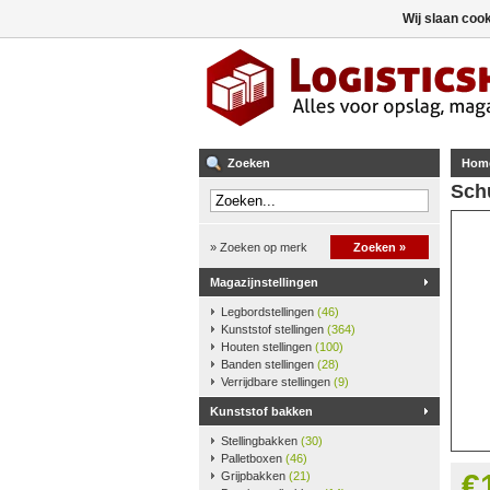
Wij slaan coo
Zoeken
Hom
Sch
» Zoeken op merk
Zoeken »
Magazijnstellingen
Legbordstellingen
(46)
Kunststof stellingen
(364)
Houten stellingen
(100)
Banden stellingen
(28)
Verrijdbare stellingen
(9)
Kunststof bakken
Stellingbakken
(30)
Palletboxen
(46)
€
Grijpbakken
(21)