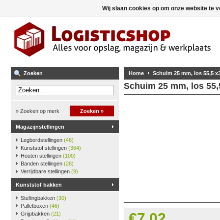
Wij slaan cookies op om onze website te v
Zoeken
Home
Schuim 25 mm, los 55,5 x
Schuim 25 mm, los 55,
» Zoeken op merk
Zoeken »
Magazijnstellingen
Legbordstellingen
(46)
Kunststof stellingen
(364)
Houten stellingen
(100)
Banden stellingen
(28)
Verrijdbare stellingen
(9)
Kunststof bakken
Stellingbakken
(30)
Palletboxen
(46)
€7,02
Grijpbakken
(21)