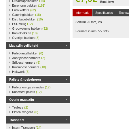
Draaistapelbakken
(14)
Excl. btw
Euronorm bakken
(181)
Euro koffers
(62)
Informatie
Specificaties
Revie
Cateringbakken
(18)
Distributiebakken
(10)
Schuim 25 mm, los
ESD veilig
(12)
Grootvolume bakken
(32)
Formaat in mm: 555x355
Kantelbakken
(10)
Overige bakken
(3)
Magazijn veiligheid
Palletkantelhekken
(0)
Aanrijdbeschermers
(2)
Stijlbeschermers
(9)
Kolombeschermers
(10)
Hekwerk
(6)
Pallets & toebehoren
Pallets en opzetranden
(12)
Kunststof pallets
(12)
Overig magazijn
Trolleys
(2)
Plateauwagens
(0)
Transport
Intern Transport
(14)