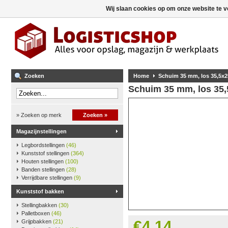
Wij slaan cookies op om onze website te v
Zoeken
Home
Schuim 35 mm, los 35,5x2
Schuim 35 mm, los 35,
» Zoeken op merk
Zoeken »
Magazijnstellingen
Legbordstellingen
(46)
Kunststof stellingen
(364)
Houten stellingen
(100)
Banden stellingen
(28)
Verrijdbare stellingen
(9)
Kunststof bakken
Stellingbakken
(30)
Palletboxen
(46)
€4,14
Grijpbakken
(21)