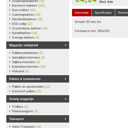
Draaistapelbakken
(14)
Excl. btw
Euronorm bakken
(181)
Euro koffers
(62)
Informatie
Specificaties
Revie
Cateringbakken
(18)
Distributiebakken
(10)
Schuim 35 mm, los
ESD veilig
(12)
Grootvolume bakken
(32)
Formaat in mm: 355x255
Kantelbakken
(10)
Overige bakken
(3)
Magazijn veiligheid
Palletkantelhekken
(0)
Aanrijdbeschermers
(2)
Stijlbeschermers
(9)
Kolombeschermers
(10)
Hekwerk
(6)
Pallets & toebehoren
Pallets en opzetranden
(12)
Kunststof pallets
(12)
Overig magazijn
Trolleys
(2)
Plateauwagens
(0)
Transport
Intern Transport
(14)