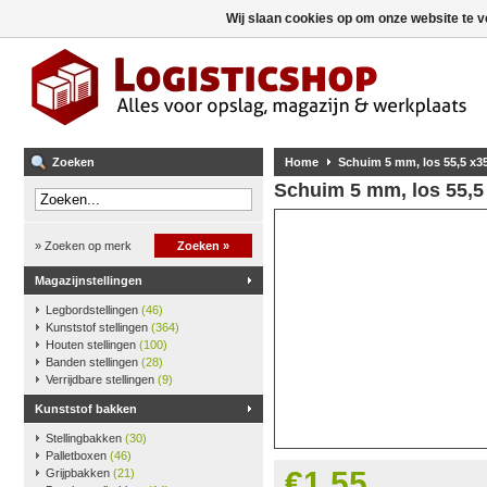
Wij slaan cookies op om onze website te v
Zoeken
Home
Schuim 5 mm, los 55,5 x3
Schuim 5 mm, los 55,5
» Zoeken op merk
Zoeken »
Magazijnstellingen
Legbordstellingen
(46)
Kunststof stellingen
(364)
Houten stellingen
(100)
Banden stellingen
(28)
Verrijdbare stellingen
(9)
Kunststof bakken
Stellingbakken
(30)
Palletboxen
(46)
€1,55
Grijpbakken
(21)