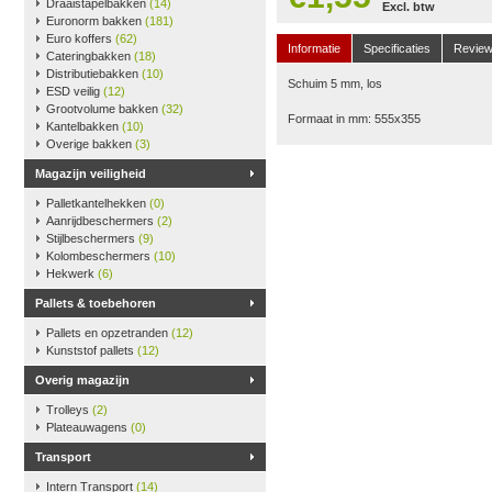
Draaistapelbakken
(14)
Excl. btw
Euronorm bakken
(181)
Euro koffers
(62)
Informatie
Specificaties
Revie
Cateringbakken
(18)
Distributiebakken
(10)
Schuim 5 mm, los
ESD veilig
(12)
Grootvolume bakken
(32)
Formaat in mm: 555x355
Kantelbakken
(10)
Overige bakken
(3)
Magazijn veiligheid
Palletkantelhekken
(0)
Aanrijdbeschermers
(2)
Stijlbeschermers
(9)
Kolombeschermers
(10)
Hekwerk
(6)
Pallets & toebehoren
Pallets en opzetranden
(12)
Kunststof pallets
(12)
Overig magazijn
Trolleys
(2)
Plateauwagens
(0)
Transport
Intern Transport
(14)