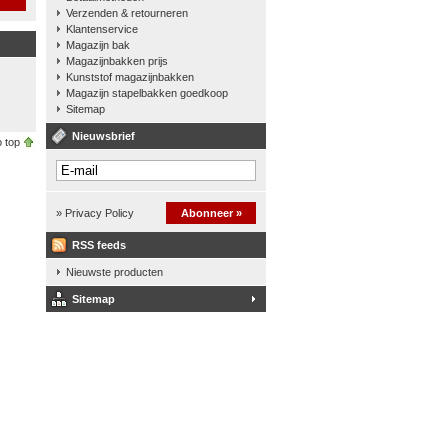
Verzenden & retourneren
Klantenservice
Magazijn bak
Magazijnbakken prijs
Kunststof magazijnbakken
Magazijn stapelbakken goedkoop
Sitemap
Nieuwsbrief
 top
» Privacy Policy
Abonneer »
RSS feeds
Nieuwste producten
Sitemap