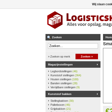
Wij slaan coo
Zoeken
Hom
Smar
» Zoeken op merk
Zoeken »
Magazijnstellingen
Legbordstellingen
(46)
Kunststof stellingen
(364)
Houten stellingen
(100)
Banden stellingen
(28)
Verrijdbare stellingen
(9)
Kunststof bakken
Stellingbakken
(30)
Palletboxen
(46)
€
Grijpbakken
(21)