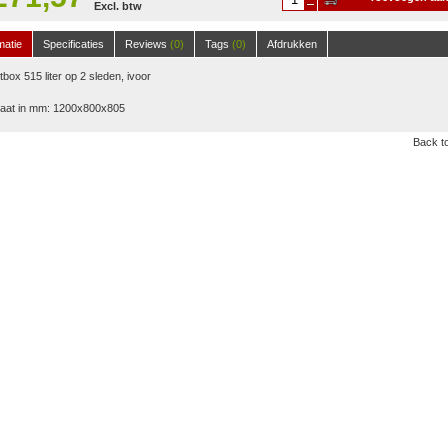
Excl. btw
winkelwagen
matie
Specificaties
Reviews
(0)
Tags
(0)
Afdrukken
box 515 liter op 2 sleden, ivoor
aat in mm: 1200x800x805
Back to