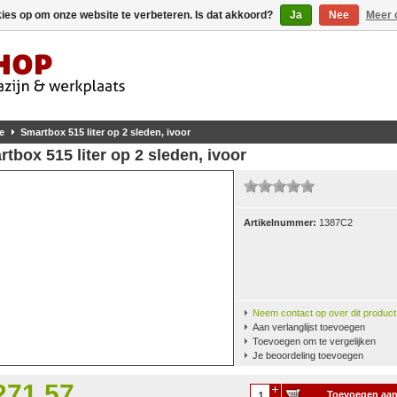
kies op om onze website te verbeteren. Is dat akkoord?
Ja
Nee
Meer 
e
Smartbox 515 liter op 2 sleden, ivoor
tbox 515 liter op 2 sleden, ivoor
Artikelnummer:
1387C2
Neem contact op over dit product
Aan verlanglijst toevoegen
Toevoegen om te vergelijken
Je beoordeling toevoegen
271,57
Toevoegen aa