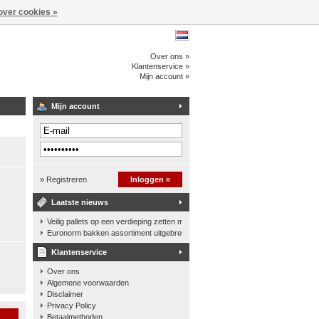
over cookies »
Over ons »
Klantenservice »
Mijn account »
Mijn account
» Registreren
Inloggen »
Laatste nieuws
Veilig pallets op een verdieping zetten met een palletkantelhek
Euronorm bakken assortiment uitgebreid
Klantenservice
Over ons
Algemene voorwaarden
Disclaimer
Privacy Policy
n
Betaalmethoden