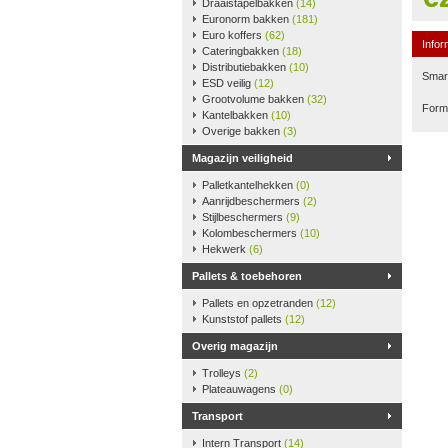
Draaistapelbakken
(14)
Euronorm bakken
(181)
Euro koffers
(62)
Infor
Cateringbakken
(18)
Distributiebakken
(10)
Smart
ESD veilig
(12)
Grootvolume bakken
(32)
Form
Kantelbakken
(10)
Overige bakken
(3)
Magazijn veiligheid
Palletkantelhekken
(0)
Aanrijdbeschermers
(2)
Stijlbeschermers
(9)
Kolombeschermers
(10)
Hekwerk
(6)
Pallets & toebehoren
Pallets en opzetranden
(12)
Kunststof pallets
(12)
Overig magazijn
Trolleys
(2)
Plateauwagens
(0)
Transport
Intern Transport
(14)