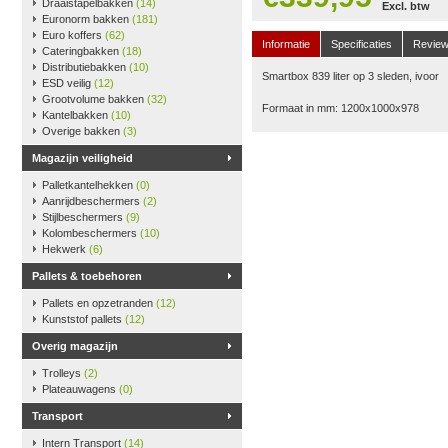
Draaistapelbakken
(14)
Excl. btw
Euronorm bakken
(181)
Euro koffers
(62)
Informatie
Specificaties
Revie
Cateringbakken
(18)
Distributiebakken
(10)
Smartbox 839 liter op 3 sleden, ivoor
ESD veilig
(12)
Grootvolume bakken
(32)
Formaat in mm: 1200x1000x978
Kantelbakken
(10)
Overige bakken
(3)
Magazijn veiligheid
Palletkantelhekken
(0)
Aanrijdbeschermers
(2)
Stijlbeschermers
(9)
Kolombeschermers
(10)
Hekwerk
(6)
Pallets & toebehoren
Pallets en opzetranden
(12)
Kunststof pallets
(12)
Overig magazijn
Trolleys
(2)
Plateauwagens
(0)
Transport
Intern Transport
(14)