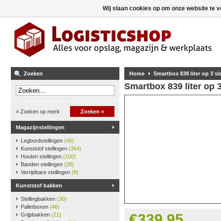
Wij slaan cookies op om onze website te v
Zoeken
Home
Smartbox 839 liter op 3 sl
Smartbox 839 liter op 3
» Zoeken op merk
Zoeken »
Magazijnstellingen
Legbordstellingen
(46)
Kunststof stellingen
(364)
Houten stellingen
(100)
Banden stellingen
(28)
Verrijdbare stellingen
(9)
Kunststof bakken
Stellingbakken
(30)
Palletboxen
(46)
€339,95
Grijpbakken
(21)