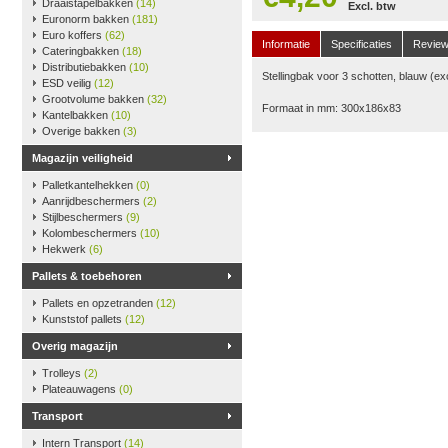
Draaistapelbakken
(14)
Excl. btw
Euronorm bakken
(181)
Euro koffers
(62)
Informatie
Specificaties
Revie
Cateringbakken
(18)
Distributiebakken
(10)
Stellingbak voor 3 schotten, blauw (ex
ESD veilig
(12)
Grootvolume bakken
(32)
Formaat in mm: 300x186x83
Kantelbakken
(10)
Overige bakken
(3)
Magazijn veiligheid
Palletkantelhekken
(0)
Aanrijdbeschermers
(2)
Stijlbeschermers
(9)
Kolombeschermers
(10)
Hekwerk
(6)
Pallets & toebehoren
Pallets en opzetranden
(12)
Kunststof pallets
(12)
Overig magazijn
Trolleys
(2)
Plateauwagens
(0)
Transport
Intern Transport
(14)