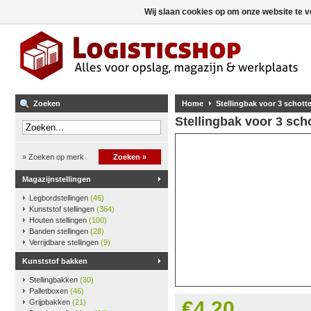
Wij slaan cookies op om onze website te v
Zoeken
Home
Stellingbak voor 3 schotte
Stellingbak voor 3 scho
» Zoeken op merk
Zoeken »
Magazijnstellingen
Legbordstellingen
(46)
Kunststof stellingen
(364)
Houten stellingen
(100)
Banden stellingen
(28)
Verrijdbare stellingen
(9)
Kunststof bakken
Stellingbakken
(30)
Palletboxen
(46)
€4,20
Grijpbakken
(21)