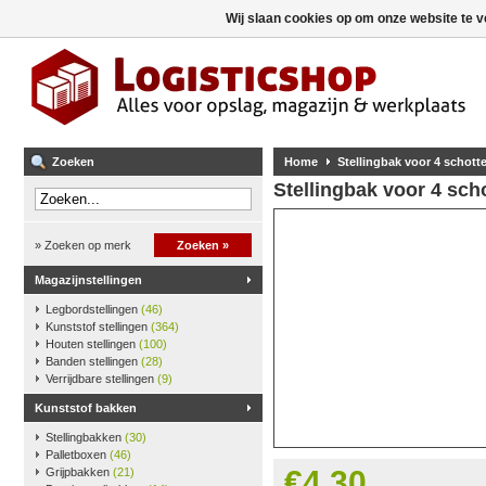
Wij slaan cookies op om onze website te v
Zoeken
Home
Stellingbak voor 4 schotte
Stellingbak voor 4 scho
» Zoeken op merk
Zoeken »
Magazijnstellingen
Legbordstellingen
(46)
Kunststof stellingen
(364)
Houten stellingen
(100)
Banden stellingen
(28)
Verrijdbare stellingen
(9)
Kunststof bakken
Stellingbakken
(30)
Palletboxen
(46)
€4,30
Grijpbakken
(21)