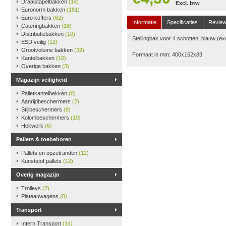
Draaistapelbakken
(14)
Excl. btw
Euronorm bakken
(181)
Euro koffers
(62)
Informatie
Specificaties
Revie
Cateringbakken
(18)
Distributiebakken
(10)
Stellingbak voor 4 schotten, blauw (ex
ESD veilig
(12)
Grootvolume bakken
(32)
Formaat in mm: 400x152x83
Kantelbakken
(10)
Overige bakken
(3)
Magazijn veiligheid
Palletkantelhekken
(0)
Aanrijdbeschermers
(2)
Stijlbeschermers
(9)
Kolombeschermers
(10)
Hekwerk
(6)
Pallets & toebehoren
Pallets en opzetranden
(12)
Kunststof pallets
(12)
Overig magazijn
Trolleys
(2)
Plateauwagens
(0)
Transport
Intern Transport
(14)