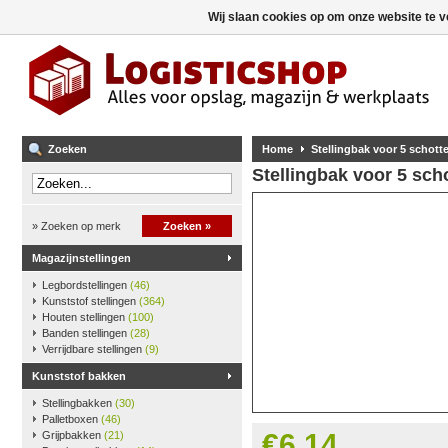
Wij slaan cookies op om onze website te v
Zoeken
Home
Stellingbak voor 5 schotte
Stellingbak voor 5 scho
» Zoeken op merk
Zoeken »
Magazijnstellingen
Legbordstellingen
(46)
Kunststof stellingen
(364)
Houten stellingen
(100)
Banden stellingen
(28)
Verrijdbare stellingen
(9)
Kunststof bakken
Stellingbakken
(30)
Palletboxen
(46)
€6,14
Grijpbakken
(21)