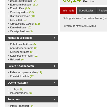
Draaistapelbakken
(14)
Excl. btw
Euronorm bakken
(181)
Euro koffers
(62)
Informatie
Specificaties
Revie
Cateringbakken
(18)
Distributiebakken
(10)
Stellingbak voor 5 schotten, blauw (ex
ESD veilig
(12)
Grootvolume bakken
(32)
Formaat in mm: 500x152x83
Kantelbakken
(10)
Overige bakken
(3)
Magazijn veiligheid
Palletkantelhekken
(0)
Aanrijdbeschermers
(2)
Stijlbeschermers
(9)
Kolombeschermers
(10)
Hekwerk
(6)
Pallets & toebehoren
Pallets en opzetranden
(12)
Kunststof pallets
(12)
Overig magazijn
Trolleys
(2)
Plateauwagens
(0)
Transport
Intern Transport
(14)