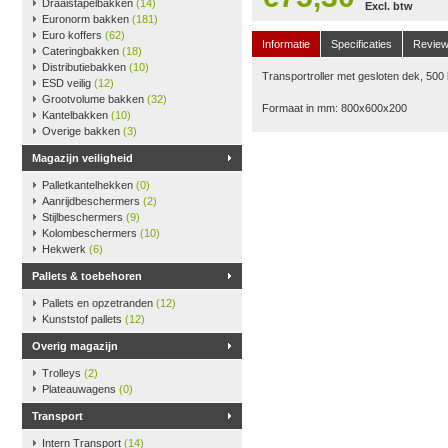
Draaistapelbakken
(14)
Excl. btw
Euronorm bakken
(181)
Euro koffers
(62)
Informatie
Specificaties
Revie
Cateringbakken
(18)
Distributiebakken
(10)
Transportroller met gesloten dek, 500 
ESD veilig
(12)
Grootvolume bakken
(32)
Formaat in mm: 800x600x200
Kantelbakken
(10)
Overige bakken
(3)
Magazijn veiligheid
Palletkantelhekken
(0)
Aanrijdbeschermers
(2)
Stijlbeschermers
(9)
Kolombeschermers
(10)
Hekwerk
(6)
Pallets & toebehoren
Pallets en opzetranden
(12)
Kunststof pallets
(12)
Overig magazijn
Trolleys
(2)
Plateauwagens
(0)
Transport
Intern Transport
(14)