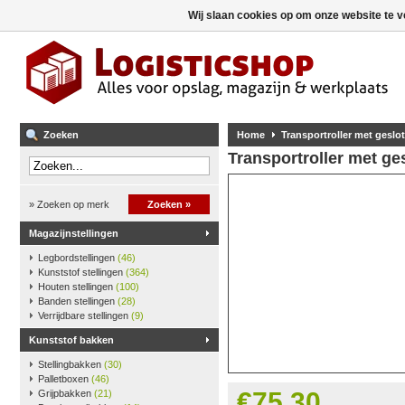
Wij slaan cookies op om onze website te v
Zoeken
Home
Transportroller met geslot
Transportroller met ge
» Zoeken op merk
Zoeken »
Magazijnstellingen
Legbordstellingen
(46)
Kunststof stellingen
(364)
Houten stellingen
(100)
Banden stellingen
(28)
Verrijdbare stellingen
(9)
Kunststof bakken
Stellingbakken
(30)
Palletboxen
(46)
€75,30
Grijpbakken
(21)