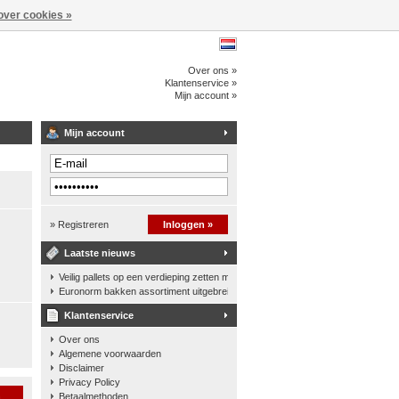
over cookies »
Over ons »
Klantenservice »
Mijn account »
Mijn account
» Registreren
Inloggen »
Laatste nieuws
Veilig pallets op een verdieping zetten met een palletkantelhek
Euronorm bakken assortiment uitgebreid
Klantenservice
Over ons
Algemene voorwaarden
Disclaimer
Privacy Policy
n
Betaalmethoden