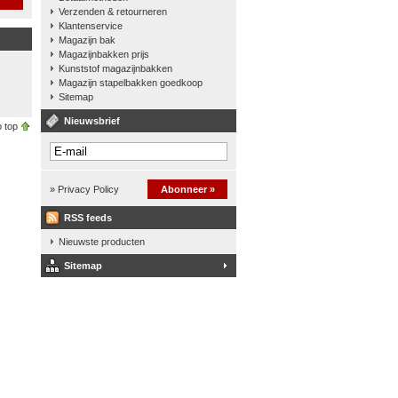
Verzenden & retourneren
Klantenservice
Magazijn bak
Magazijnbakken prijs
Kunststof magazijnbakken
Magazijn stapelbakken goedkoop
Sitemap
Nieuwsbrief
 top
» Privacy Policy
Abonneer »
RSS feeds
Nieuwste producten
Sitemap