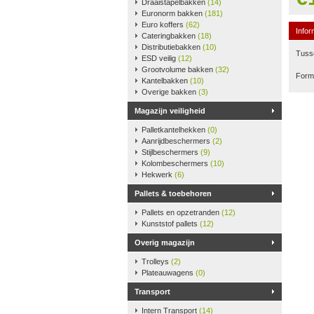
Draaistapelbakken
(14)
Euronorm bakken
(181)
Euro koffers
(62)
Infor
Cateringbakken
(18)
Distributiebakken
(10)
Tusse
ESD veilig
(12)
Grootvolume bakken
(32)
Form
Kantelbakken
(10)
Overige bakken
(3)
Magazijn veiligheid
Palletkantelhekken
(0)
Aanrijdbeschermers
(2)
Stijlbeschermers
(9)
Kolombeschermers
(10)
Hekwerk
(6)
Pallets & toebehoren
Pallets en opzetranden
(12)
Kunststof pallets
(12)
Overig magazijn
Trolleys
(2)
Plateauwagens
(0)
Transport
Intern Transport
(14)