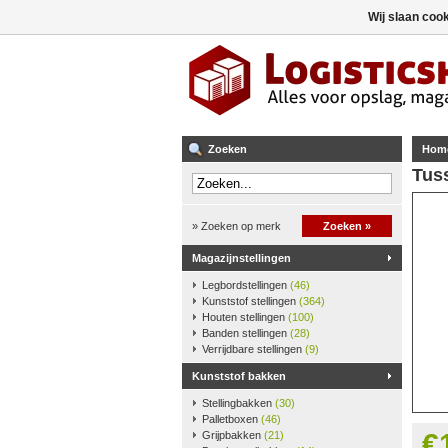
Wij slaan coo
Zoeken
Hom
Tus
» Zoeken op merk
Zoeken »
Magazijnstellingen
Legbordstellingen
(46)
Kunststof stellingen
(364)
Houten stellingen
(100)
Banden stellingen
(28)
Verrijdbare stellingen
(9)
Kunststof bakken
Stellingbakken
(30)
Palletboxen
(46)
€
Grijpbakken
(21)