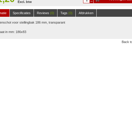
Excl. btw
winkelwagen
matie
Specificaties
Reviews
(0)
Tags
(0)
Afdrukken
nschot voor stellingbak 186 mm, transparant
aat in mm: 186x83
Back to