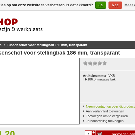
kies op om onze website te verbeteren. Is dat akkoord?
Ja
Nee
Meer 
e
Tussenschot voor stellingbak 186 mm, transparant
senschot voor stellingbak 186 mm, transparant
Artikelnummer:
VKB
TR186.0_magazijnbak
Neem contact op over dit product
Aan verlanglijst toevoegen
Toevoegen om te vergelijken
Je beoordeling toevoegen
1,20
Toevoegen aa