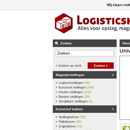
Wij slaan coo
Zoeken
Hom
Univ
» Zoeken op merk
Zoeken »
Magazijnstellingen
Legbordstellingen
(46)
Kunststof stellingen
(364)
Houten stellingen
(100)
Banden stellingen
(28)
Verrijdbare stellingen
(9)
Kunststof bakken
Stellingbakken
(30)
Palletboxen
(46)
€
Grijpbakken
(21)