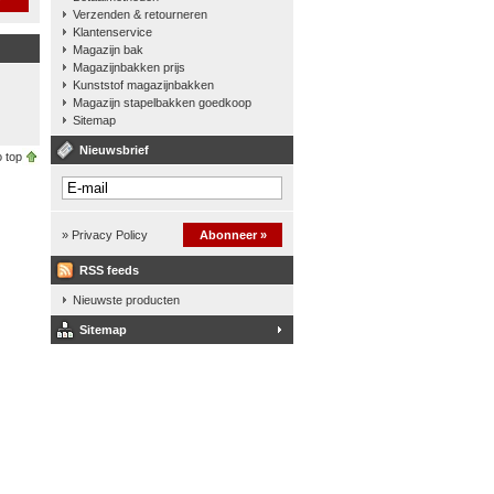
Verzenden & retourneren
Klantenservice
Magazijn bak
Magazijnbakken prijs
Kunststof magazijnbakken
Magazijn stapelbakken goedkoop
Sitemap
Nieuwsbrief
 top
» Privacy Policy
Abonneer »
RSS feeds
Nieuwste producten
Sitemap