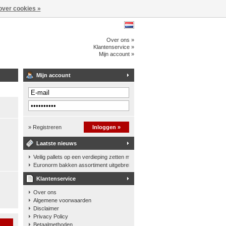
over cookies »
Over ons »
Klantenservice »
Mijn account »
Mijn account
» Registreren
Inloggen »
Laatste nieuws
Veilig pallets op een verdieping zetten met een palletkantelhek
Euronorm bakken assortiment uitgebreid
Klantenservice
Over ons
Algemene voorwaarden
Disclaimer
Privacy Policy
n
Betaalmethoden