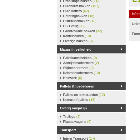
Draaistapelbakken
(14)
Euronorm bakken
(181)
Euro koffers
(62)
Infor
Cateringbakken
(18)
Distributiebakken
(10)
Unive
ESD veilig
(12)
Grootvolume bakken
(32)
Form
Kantelbakken
(10)
Overige bakken
(3)
Magazijn veiligheid
Palletkantelhekken
(0)
Aanrijdbeschermers
(2)
Stijlbeschermers
(9)
Kolombeschermers
(10)
Hekwerk
(6)
Pallets & toebehoren
Pallets en opzetranden
(12)
Kunststof pallets
(12)
Overig magazijn
Trolleys
(2)
Plateauwagens
(0)
Transport
Intern Transport
(14)