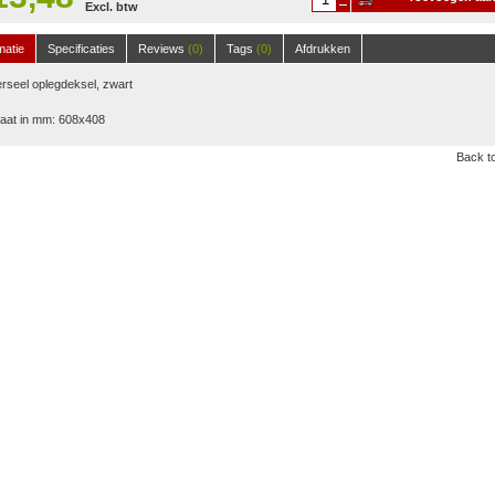
Excl. btw
winkelwagen
matie
Specificaties
Reviews
(0)
Tags
(0)
Afdrukken
rseel oplegdeksel, zwart
aat in mm: 608x408
Back to