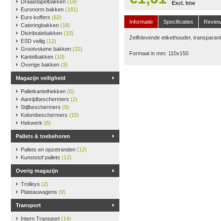
Draaistapelbakken
(14)
Excl. btw
Euronorm bakken
(181)
Euro koffers
(62)
Informatie
Specificaties
Revie
Cateringbakken
(18)
Distributiebakken
(10)
Zelfklevende etikethouder, transparant
ESD veilig
(12)
Grootvolume bakken
(32)
Formaat in mm: 110x150
Kantelbakken
(10)
Overige bakken
(3)
Magazijn veiligheid
Palletkantelhekken
(0)
Aanrijdbeschermers
(2)
Stijlbeschermers
(9)
Kolombeschermers
(10)
Hekwerk
(6)
Pallets & toebehoren
Pallets en opzetranden
(12)
Kunststof pallets
(12)
Overig magazijn
Trolleys
(2)
Plateauwagens
(0)
Transport
Intern Transport
(14)