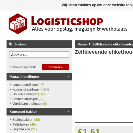
Wij slaan cookies op om onze website te v
Zoeken
Home
Zelfklevende etikethouder
Zelfklevende etikethou
» Zoeken op merk
Zoeken »
Magazijnstellingen
Legbordstellingen
(46)
Kunststof stellingen
(364)
Houten stellingen
(100)
Banden stellingen
(28)
Verrijdbare stellingen
(9)
Kunststof bakken
Stellingbakken
(30)
Palletboxen
(46)
€1,61
Grijpbakken
(21)