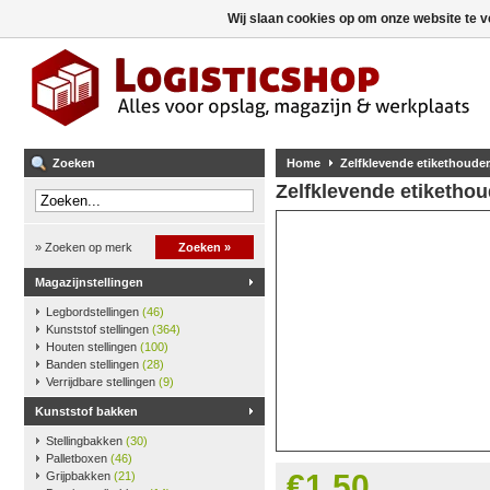
Wij slaan cookies op om onze website te v
Zoeken
Home
Zelfklevende etikethouder
Zelfklevende etikethou
» Zoeken op merk
Zoeken »
Magazijnstellingen
Legbordstellingen
(46)
Kunststof stellingen
(364)
Houten stellingen
(100)
Banden stellingen
(28)
Verrijdbare stellingen
(9)
Kunststof bakken
Stellingbakken
(30)
Palletboxen
(46)
€1,50
Grijpbakken
(21)