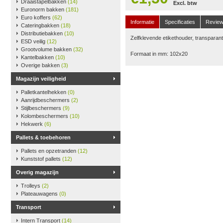
Draaistapelbakken
(14)
Excl. btw
Euronorm bakken
(181)
Euro koffers
(62)
Informatie
Specificaties
Revie
Cateringbakken
(18)
Distributiebakken
(10)
Zelfklevende etikethouder, transparant
ESD veilig
(12)
Grootvolume bakken
(32)
Formaat in mm: 102x20
Kantelbakken
(10)
Overige bakken
(3)
Magazijn veiligheid
Palletkantelhekken
(0)
Aanrijdbeschermers
(2)
Stijlbeschermers
(9)
Kolombeschermers
(10)
Hekwerk
(6)
Pallets & toebehoren
Pallets en opzetranden
(12)
Kunststof pallets
(12)
Overig magazijn
Trolleys
(2)
Plateauwagens
(0)
Transport
Intern Transport
(14)