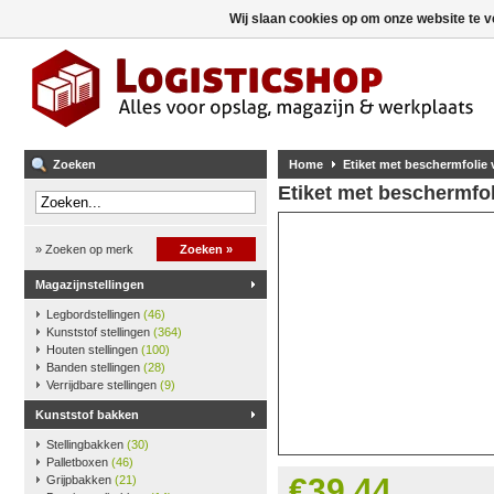
Wij slaan cookies op om onze website te v
Zoeken
Home
Etiket met beschermfolie v
Etiket met beschermfoli
» Zoeken op merk
Zoeken »
Magazijnstellingen
Legbordstellingen
(46)
Kunststof stellingen
(364)
Houten stellingen
(100)
Banden stellingen
(28)
Verrijdbare stellingen
(9)
Kunststof bakken
Stellingbakken
(30)
Palletboxen
(46)
€39,44
Grijpbakken
(21)