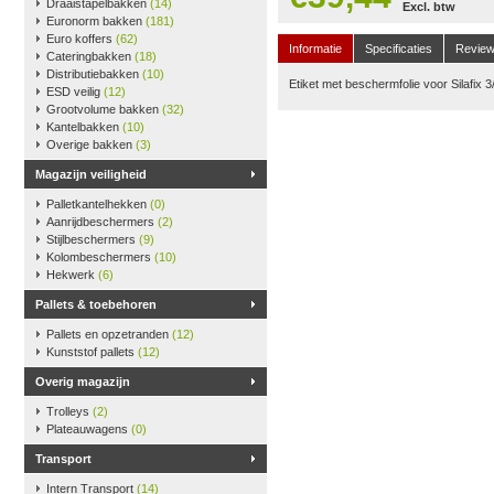
Draaistapelbakken
(14)
Excl. btw
Euronorm bakken
(181)
Euro koffers
(62)
Informatie
Specificaties
Revie
Cateringbakken
(18)
Distributiebakken
(10)
Etiket met beschermfolie voor Silafix 
ESD veilig
(12)
Grootvolume bakken
(32)
Kantelbakken
(10)
Overige bakken
(3)
Magazijn veiligheid
Palletkantelhekken
(0)
Aanrijdbeschermers
(2)
Stijlbeschermers
(9)
Kolombeschermers
(10)
Hekwerk
(6)
Pallets & toebehoren
Pallets en opzetranden
(12)
Kunststof pallets
(12)
Overig magazijn
Trolleys
(2)
Plateauwagens
(0)
Transport
Intern Transport
(14)