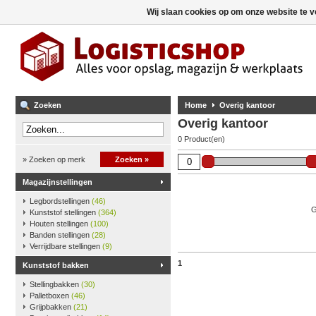
Wij slaan cookies op om onze website te v
Zoeken
Home
Overig kantoor
Overig kantoor
0 Product(en)
» Zoeken op merk
Zoeken »
Magazijnstellingen
Legbordstellingen
(46)
G
Kunststof stellingen
(364)
Houten stellingen
(100)
Banden stellingen
(28)
Verrijdbare stellingen
(9)
1
Kunststof bakken
Stellingbakken
(30)
Palletboxen
(46)
Grijpbakken
(21)