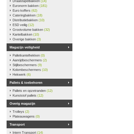
Draaistapelbakken
(14)
Euronorm bakken
(181)
Euro koffers
(62)
Cateringbakken
(18)
Distributiebakken
(10)
ESD veilig
(12)
Grootvolume bakken
(32)
Kantelbakken
(10)
Overige bakken
(3)
Magazijn veiligheid
Palletkantelhekken
(0)
Aanrijdbeschermers
(2)
Stijlbeschermers
(9)
Kolombeschermers
(10)
Hekwerk
(6)
Pallets & toebehoren
Pallets en opzetranden
(12)
Kunststof pallets
(12)
Overig magazijn
Trolleys
(2)
Plateauwagens
(0)
Transport
Intern Transport
(14)