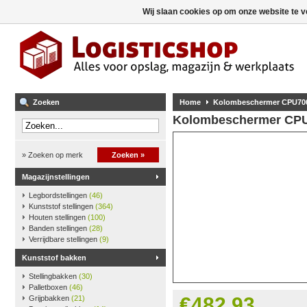
Wij slaan cookies op om onze website te v
Zoeken
Home
Kolombeschermer CPU700
Kolombeschermer CPU7
» Zoeken op merk
Zoeken »
Magazijnstellingen
Legbordstellingen
(46)
Kunststof stellingen
(364)
Houten stellingen
(100)
Banden stellingen
(28)
Verrijdbare stellingen
(9)
Kunststof bakken
Stellingbakken
(30)
Palletboxen
(46)
€482,93
Grijpbakken
(21)