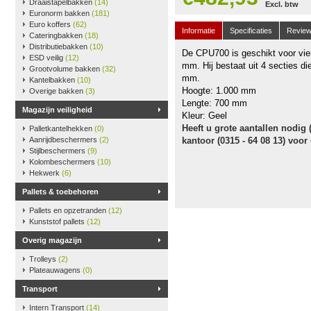
Draaistapelbakken
(14)
Excl. btw
Euronorm bakken
(181)
Euro koffers
(62)
Informatie
Specificaties
Revie
Cateringbakken
(18)
Distributiebakken
(10)
De CPU700 is geschikt voor vie
ESD veilig
(12)
mm. Hij bestaat uit 4 secties 
Grootvolume bakken
(32)
mm.
Kantelbakken
(10)
Hoogte: 1.000 mm
Overige bakken
(3)
Lengte: 700 mm
Magazijn veiligheid
Kleur: Geel
Heeft u grote aantallen nodig
Palletkantelhekken
(0)
Aanrijdbeschermers
(2)
kantoor (0315 - 64 08 13) voor
Stijlbeschermers
(9)
Kolombeschermers
(10)
Hekwerk
(6)
Pallets & toebehoren
Pallets en opzetranden
(12)
Kunststof pallets
(12)
Overig magazijn
Trolleys
(2)
Plateauwagens
(0)
Transport
Intern Transport
(14)