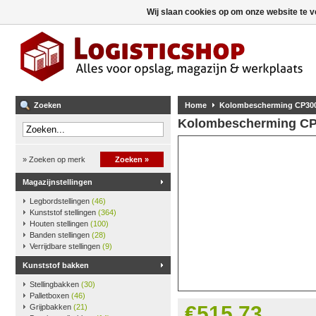
Wij slaan cookies op om onze website te v
Zoeken
Home
Kolombescherming CP300
Kolombescherming CP
» Zoeken op merk
Zoeken »
Magazijnstellingen
Legbordstellingen
(46)
Kunststof stellingen
(364)
Houten stellingen
(100)
Banden stellingen
(28)
Verrijdbare stellingen
(9)
Kunststof bakken
Stellingbakken
(30)
Palletboxen
(46)
€515,73
Grijpbakken
(21)