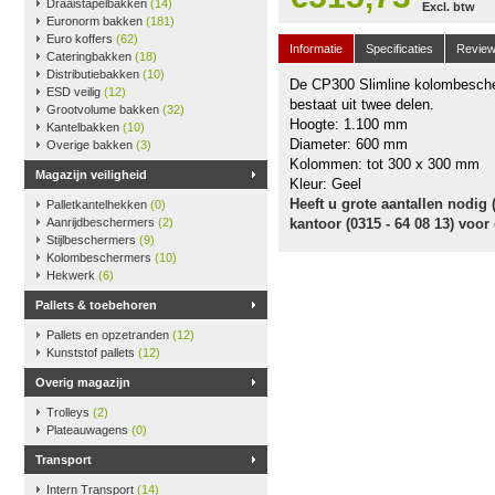
Draaistapelbakken
(14)
Excl. btw
Euronorm bakken
(181)
Euro koffers
(62)
Informatie
Specificaties
Revie
Cateringbakken
(18)
Distributiebakken
(10)
De CP300 Slimline kolombesche
ESD veilig
(12)
bestaat uit twee delen.
Grootvolume bakken
(32)
Hoogte: 1.100 mm
Kantelbakken
(10)
Diameter: 600 mm
Overige bakken
(3)
Kolommen: tot 300 x 300 mm
Magazijn veiligheid
Kleur: Geel
Heeft u grote aantallen nodig
Palletkantelhekken
(0)
Aanrijdbeschermers
(2)
kantoor (0315 - 64 08 13) voor
Stijlbeschermers
(9)
Kolombeschermers
(10)
Hekwerk
(6)
Pallets & toebehoren
Pallets en opzetranden
(12)
Kunststof pallets
(12)
Overig magazijn
Trolleys
(2)
Plateauwagens
(0)
Transport
Intern Transport
(14)