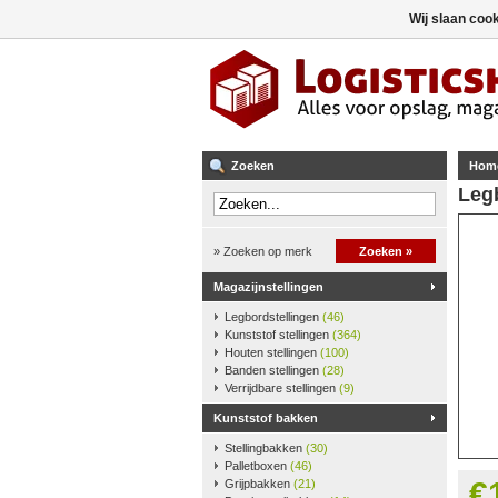
Wij slaan coo
Zoeken
Hom
Leg
» Zoeken op merk
Zoeken »
Magazijnstellingen
Legbordstellingen
(46)
Kunststof stellingen
(364)
Houten stellingen
(100)
Banden stellingen
(28)
Verrijdbare stellingen
(9)
Kunststof bakken
Stellingbakken
(30)
Palletboxen
(46)
€
Grijpbakken
(21)