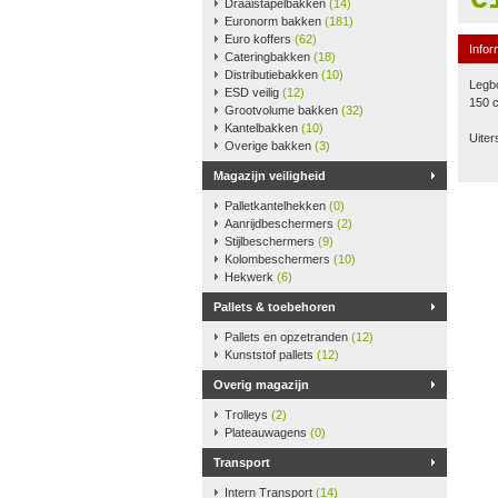
Draaistapelbakken
(14)
Euronorm bakken
(181)
Euro koffers
(62)
Infor
Cateringbakken
(18)
Distributiebakken
(10)
Legbo
ESD veilig
(12)
150 
Grootvolume bakken
(32)
Kantelbakken
(10)
Uiter
Overige bakken
(3)
Magazijn veiligheid
Palletkantelhekken
(0)
Aanrijdbeschermers
(2)
Stijlbeschermers
(9)
Kolombeschermers
(10)
Hekwerk
(6)
Pallets & toebehoren
Pallets en opzetranden
(12)
Kunststof pallets
(12)
Overig magazijn
Trolleys
(2)
Plateauwagens
(0)
Transport
Intern Transport
(14)