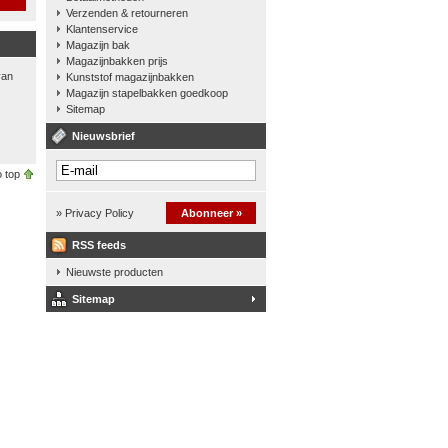
Verzenden & retourneren
Klantenservice
Magazijn bak
Magazijnbakken prijs
van
Kunststof magazijnbakken
Magazijn stapelbakken goedkoop
Sitemap
Nieuwsbrief
 top
» Privacy Policy
Abonneer »
RSS feeds
Nieuwste producten
Sitemap