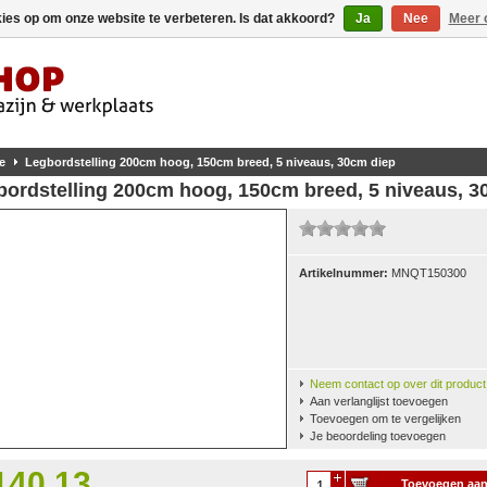
kies op om onze website te verbeteren. Is dat akkoord?
Ja
Nee
Meer 
e
Legbordstelling 200cm hoog, 150cm breed, 5 niveaus, 30cm diep
bordstelling 200cm hoog, 150cm breed, 5 niveaus, 3
Artikelnummer:
MNQT150300
Neem contact op over dit product
Aan verlanglijst toevoegen
Toevoegen om te vergelijken
Je beoordeling toevoegen
140,13
Toevoegen aa