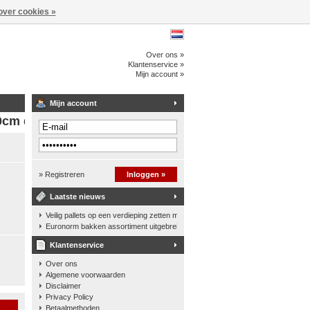
over cookies »
Over ons »
Klantenservice »
Mijn account »
Mijn account
0cm diep
» Registreren
Inloggen »
Laatste nieuws
Veilig pallets op een verdieping zetten met een palletkantelhek
Euronorm bakken assortiment uitgebreid
Klantenservice
Over ons
Algemene voorwaarden
Disclaimer
Privacy Policy
n
Betaalmethoden