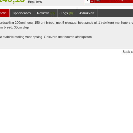
Excl. btw
winkelwagen
matie
Specificaties
Reviews
(0)
Tags
(0)
Afdrukken
rdstelling 200cm hoog, 150 cm breed, met 5 niveaus, bestaande uit 1 vak(ken) met liggers 
cm breed. 30cm diep
st stabiele stelling voor opslag. Geleverd met houten afdekplaten.
Back to