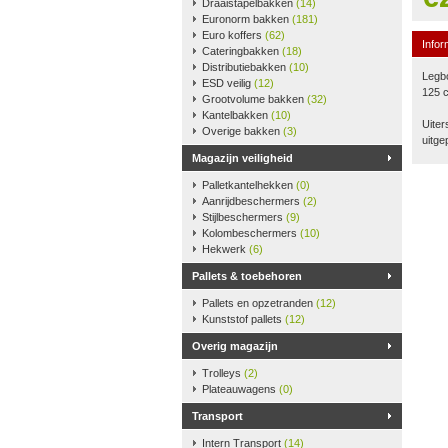
Draaistapelbakken
(14)
Euronorm bakken
(181)
Euro koffers
(62)
Infor
Cateringbakken
(18)
Distributiebakken
(10)
Legbo
ESD veilig
(12)
125 
Grootvolume bakken
(32)
Kantelbakken
(10)
Uiter
Overige bakken
(3)
uitge
Magazijn veiligheid
Palletkantelhekken
(0)
Aanrijdbeschermers
(2)
Stijlbeschermers
(9)
Kolombeschermers
(10)
Hekwerk
(6)
Pallets & toebehoren
Pallets en opzetranden
(12)
Kunststof pallets
(12)
Overig magazijn
Trolleys
(2)
Plateauwagens
(0)
Transport
Intern Transport
(14)