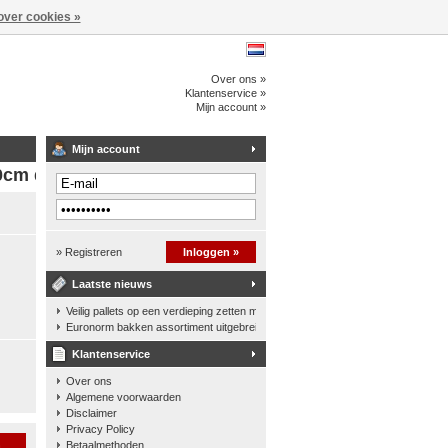
over cookies »
Over ons »
Klantenservice »
Mijn account »
Mijn account
0cm diep
» Registreren
Inloggen »
Laatste nieuws
Veilig pallets op een verdieping zetten met een palletkantelhek
Euronorm bakken assortiment uitgebreid
Klantenservice
Over ons
Algemene voorwaarden
Disclaimer
Privacy Policy
n
Betaalmethoden