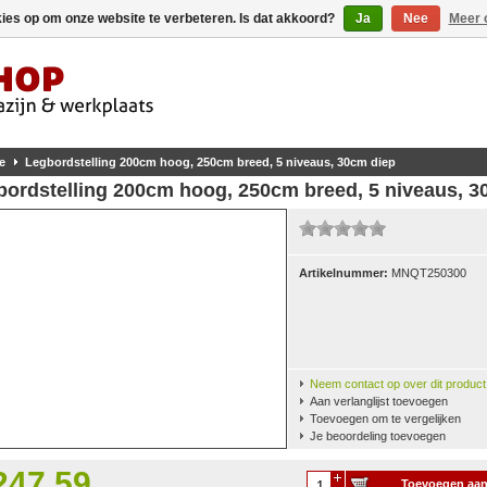
kies op om onze website te verbeteren. Is dat akkoord?
Ja
Nee
Meer 
e
Legbordstelling 200cm hoog, 250cm breed, 5 niveaus, 30cm diep
bordstelling 200cm hoog, 250cm breed, 5 niveaus, 3
Artikelnummer:
MNQT250300
Neem contact op over dit product
Aan verlanglijst toevoegen
Toevoegen om te vergelijken
Je beoordeling toevoegen
247,59
Toevoegen aa