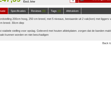
Excl. btw
winkelwagen
matie
Specificaties
Reviews
(0)
Tags
(0)
Afdrukken
rdstelling 200cm hoog, 250 cm breed, met 5 niveaus, bestaande uit 2 vak(ken) met liggers 
cm breed. 30cm diep
st stabiele stelling voor opslag. Geleverd met houten afdekplaten. zorgen dat de banden makk
pakt kunnen worden en niet beschadigen
Back to