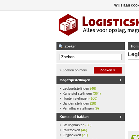
Wij slaan coo
Zoeken
Hom
Leg
» Zoeken op merk
Zoeken »
Magazijnstellingen
Legbordstellingen
(46)
Kunststof stellingen
(364)
Houten stellingen
(100)
Banden stellingen
(28)
Verrijdbare stellingen
(9)
Kunststof bakken
Stellingbakken
(30)
Palletboxen
(46)
€
Grijpbakken
(21)