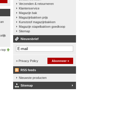
Verzenden & retourneren
Klantenservice
Magazijn bak
Magazijnbakken prijs
van
Kunststof magazijnbakken
Magazijn stapelbakken goedkoop
Sitemap
elijk
Nieuwsbrief
 top
» Privacy Policy
Abonneer »
RSS feeds
Nieuwste producten
Sitemap